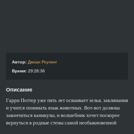
Глава 5. Орден Феникса
Глава 6. Благороднейшее и древнейшее семейство Блэков
Глава 6. Благороднейшее и древнейшее семейство Блэков
Глава 6. Благороднейшее и древнейшее семейство Блэков
Глава 6. Благороднейшее и древнейшее семейство Блэков
Глава 7. Министерство магии
Автор:
Джоан Роулинг
Глава 7. Министерство магии
Время:
29:26:36
Глава 7. Министерство магии
Глава 8. Слушание
Описание
Глава 8. Слушание
Гарри Поттер уже пять лет осваивает зелья, заклинания
Глава 8. Слушание
и учится понимать язык животных. Вот-вот должны
Глава 9. Страхи миссис Уиззл
закончиться каникулы, и волшебник хочет поскорее
вернуться в родные стены самой необыкновенной
Глава 9. Страхи миссис Уиззл
Глава 9. Страхи миссис Уиззл