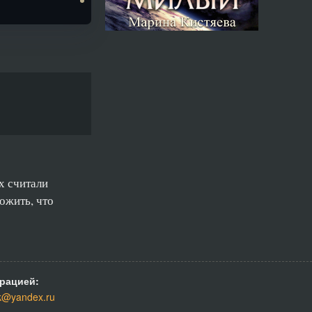
х считали
ожить, что
рацией:
k@yandex.ru