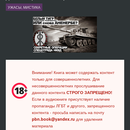
УЖАСЫ, МИСТИКА
Внимание! Книга может содержать контент
только для совершеннолетних. Для
несовершеннолетних прослушивание
данного контента
СТРОГО ЗАПРЕЩЕНО!
Если в аудиокниге присутствует наличие
пропаганды ЛГБТ и другого, запрещенного
контента - просьба написать на почту
pbn.book@yandex.ru
для удаления
материала