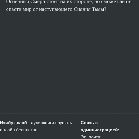
Огненный Смерч стоит на их стороне, но сможет ли он
02_33
спасти мир от наступающего Сияния Тьмы?
02_34
02_35
02_36
02_37
02_38
02_39
02_40
02_41
02_42
Изибук.клаб
- аудиокниги слушать
Связь с
онлайн бесплатно
администрацией:
Эл. почта: