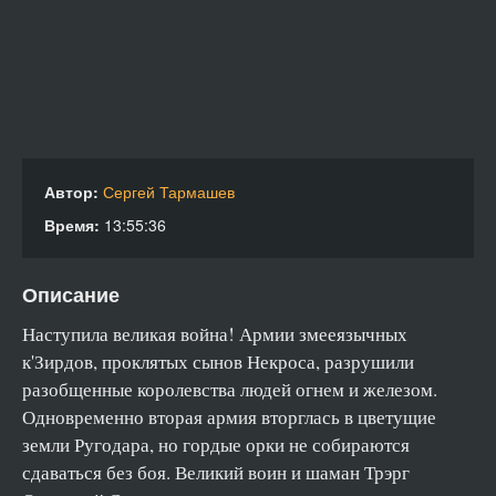
02_19
02_20
02_21
02_22
02_23
02_24
Автор:
Сергей Тармашев
Время:
13:55:36
02_25
02_26
Описание
02_27
02_28
Наступила великая война! Армии змееязычных
к'Зирдов, проклятых сынов Некроса, разрушили
02_29
разобщенные королевства людей огнем и железом.
02_30
Одновременно вторая армия вторглась в цветущие
02_31
земли Ругодара, но гордые орки не собираются
02_32
сдаваться без боя. Великий воин и шаман Трэрг