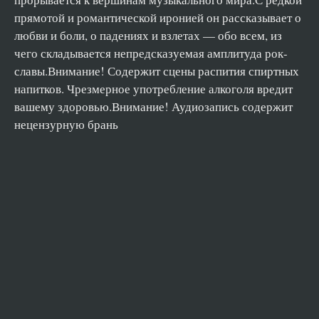
Саундтрек моей жизни 47
прямотой и романтической иронией он рассказывает о
Саундтрек моей жизни 48
любви и боли, о падениях и взлетах — обо всем, из
Саундтрек моей жизни 49
чего складывается непредсказуемая амплитуда рок-
славы.Внимание! Содержит сцены распития спиртных
Саундтрек моей жизни 50
напитков. Чрезмерное употребление алкоголя вредит
Саундтрек моей жизни 51
вашему здоровью.Внимание! Аудиозапись содержит
Саундтрек моей жизни 52
нецензурную брань
Саундтрек моей жизни 53
Саундтрек моей жизни 54