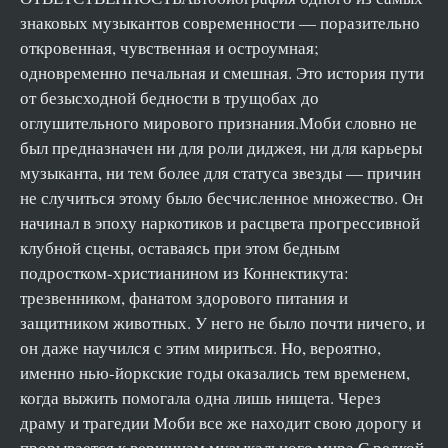
знаковых музыкантов современности — поразительно
Саундтрек моей жизни 33
откровенная, чувственная и остроумная;
Саундтрек моей жизни 34
одновременно печальная и смешная. Это история пути
Саундтрек моей жизни 35
от безысходной бедности в трущобах до
Саундтрек моей жизни 36
оглушительного мирового признания.Моби словно не
был предназначен ни для роли диджея, ни для карьеры
Саундтрек моей жизни 37
музыканта, ни тем более для статуса звезды — причин
Саундтрек моей жизни 38
не случиться этому было бесчисленное множество. Он
Саундтрек моей жизни 39
начинал в эпоху наркотиков и расцвета прогрессивной
Саундтрек моей жизни 40
клубной сцены, оставаясь при этом бедным
подростком-христианином из Коннектикута:
Саундтрек моей жизни 41
трезвенником, фанатом здорового питания и
Саундтрек моей жизни 42
защитником животных. У него не было почти ничего, и
Саундтрек моей жизни 43
он даже научился с этим мириться. Но, вероятно,
Саундтрек моей жизни 44
именно нью-йоркские годы оказались тем временем,
Саундтрек моей жизни 45
когда выжить помогала одна лишь нищета. Через
драму и трагедии Моби все же находит свою дорогу и
Саундтрек моей жизни 46
прорывается к вершинам музыкального мира.С редкой