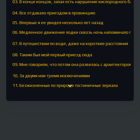
03. В конце концов, запах есть нарушение кислородного балан
04. Все отдавало приездом в провинцию
05. Впервые я ее увидел несколько лет назад
06. Медленное движение лодки сквозь ночь напоминало прох
07. В путешествии по воде, даже на короткие расстояния
08. Таким был мой первый приезд сюда
09. Мне говорили, что потом она развелась с архитектором
10. За двумя или тремя исключениями
11. Безжизненные по природе гостиничные зеркала
12. В любом случае, летом бы я сюда не приехал
13. Зимой в этом городе, особенно по воскресеньям
14. По профессии, или скорее по кумулятивному эффекту мног
15. Потом другой друг, еще здравствующий
16. Мечта, конечно, абсолютно декадентская