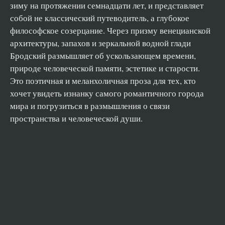
30. Однако из херувимов и чудовищ вторые требуют большег
зиму на протяжении семнадцати лет, и представляет
собой не классический путеводитель, а глубокое
31. Поэтому, продвигаясь по этим лабиринтам
философское созерцание. Через призму венецианской
32. На светлой стороне, конечно, множество львов
архитектуры, запахов и зеркальной водной глади
33. Однажды в сумерках, когда темнеют серые глаза
Бродский размышляет об ускользающем времени,
34. Зимними вечерами море, гонимое встречным восточным 
природе человеческой памяти, эстетике и старости.
Это поэтичная и меланхоличная проза для тех, кто
36. Это тревожит оркестр, точнее дирижеров
хочет увидеть изнанку самого романтичного города
37. За эти годы, за долгие пребывания и короткие наезды
мира и погрузиться в размышления о связи
пространства и человеческой души.
38. Ночью здесь в общем делать нечего
39. Глаз наиболее самостоятельный из наших органов
40. Слезу в этом месте можно ронять по разным поводам
41. Безусловно, у всех на нее, на Венецию, есть виды
42. По-моему, Хэзлитт сказал
43. Времена года суть метафоры для наличных континентов
44. Италия, говорила Анна Ахматова, это сон