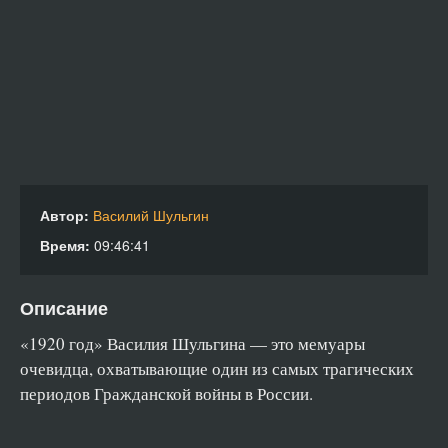
0018
0019
0020
0021
0022
0023
0024
Автор:
Василий Шульгин
Время:
09:46:41
0025
0026
Описание
0027
0028
«1920 год» Василия Шульгина — это мемуары
очевидца, охватывающие один из самых трагических
периодов Гражданской войны в России.