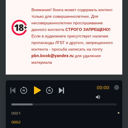
Внимание! Книга может содержать контент
только для совершеннолетних. Для
несовершеннолетних прослушивание
данного контента
СТРОГО ЗАПРЕЩЕНО!
Если в аудиокниге присутствует наличие
пропаганды ЛГБТ и другого, запрещенного
контента - просьба написать на почту
pbn.book@yandex.ru
для удаления
материала
00:00
0001
0002