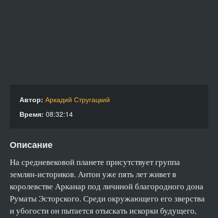
Trudno_Byt_Bogom_018
Trudno_Byt_Bogom_019
Trudno_Byt_Bogom_020
Trudno_Byt_Bogom_021
Trudno_Byt_Bogom_022
Trudno_Byt_Bogom_023
Trudno_Byt_Bogom_024
Автор:
Аркадий Стругацкий
Время:
08:32:14
Trudno_Byt_Bogom_025
Trudno_Byt_Bogom_026
Описание
Trudno_Byt_Bogom_027
Trudno_Byt_Bogom_028
На средневековой планете присутствует группа
землян-историков. Антон уже пять лет живет в
Trudno_Byt_Bogom_029
королевстве Арканар под личиной благородного дона
Trudno_Byt_Bogom_030
Руматы Эсторского. Среди окружающего его зверства
Trudno_Byt_Bogom_031
и убогости он пытается отыскать искорки будущего,