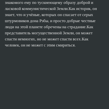
Trudno_Byt_Bogom_032
знакомого ему по тускнеющему образу доброй и
ласковой коммунистической Земли.Как историк, он
Trudno_Byt_Bogom_033
знает, что и учёные, которых он спасает от серых
Trudno_Byt_Bogom_034
штурмовиков дона Рэбы, и просто добрые честные
Trudno_Byt_Bogom_035
люди на этой планете обречены на страдание.Как
Trudno_Byt_Bogom_036
представитель могущественной Земли, он может
спасти немногих, но не может спасти всех.Как
Trudno_Byt_Bogom_037
человек, он не может с этим смириться.
Trudno_Byt_Bogom_038
Trudno_Byt_Bogom_039
Trudno_Byt_Bogom_040
Trudno_Byt_Bogom_041
Trudno_Byt_Bogom_042
Trudno_Byt_Bogom_043
Trudno_Byt_Bogom_044
Trudno_Byt_Bogom_045
Trudno_Byt_Bogom_046