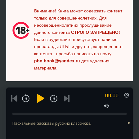
Внимание! Книга может содержать контент
только для совершеннолетних. Для
несовершеннолетних прослушивание
данного контента
СТРОГО ЗАПРЕЩЕНО!
Если в аудиокниге присутствует наличие
пропаганды ЛГБТ и другого, запрещенного
контента - просьба написать на почту
pbn.book@yandex.ru
для удаления
материала
00:00
Пасхальные рассказы русских классиков