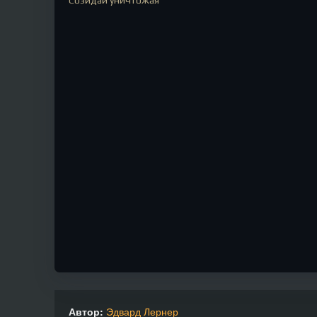
Созидай уничтожая
Автор:
Эдвард Лернер