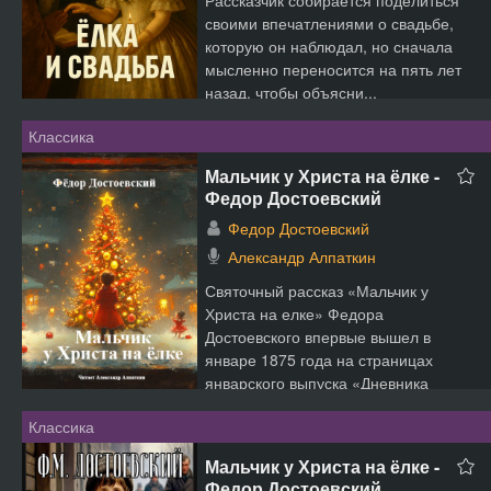
Рассказчик собирается поделиться
своими впечатлениями о свадьбе,
которую он наблюдал, но сначала
мысленно переносится на пять лет
назад, чтобы объясни...
Классика
Мальчик у Христа на ёлке -
Федор Достоевский
Федор Достоевский
Александр Алпаткин
Святочный рассказ «Мальчик у
Христа на елке» Федора
Достоевского впервые вышел в
январе 1875 года на страницах
январского выпуска «Дневника
писателя»....
Классика
Мальчик у Христа на ёлке -
Федор Достоевский