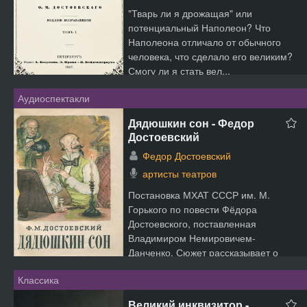
"Тварь ли я дрожащая" или
потенциальный Наполеон? Что
Наполеона отличало от обычного
человека, что сделало его великим?
Смогу ли я стать вел...
Аудиоспектакли
Дядюшкин сон - Федор
Достоевский
Федор Достоевский
артисты театров
Постановка МХАТ СССР им. М.
Горького по повести Фёдора
Достоевского, поставленная
Владимиром Немировичем-
Данченко. Сюжет рассказывает о
том, как Марь...
Классика
Великий инквизитор -