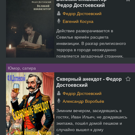
Федор Достоевский
Федор Достоевский
Евгений Косуха
Действие разворачивается в
Севилье времён расцвета
инквизиции. В разгар религиозного
террора в городе неожиданно
появляется загадочный странник,
котор...
Юмор, сатира
Скверный анекдот - Федор
Достоевский
Федор Достоевский
Александр Воробьёв
Зимним вечером, засидевшись в
гостях, Иван Ильич, не дождавшись
экипажа, пошёл домой пешком и
случайно вышел к дому