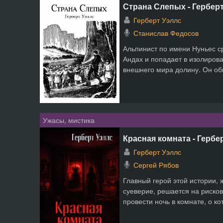
Страна Слепых - Гербер
Герберт Уэллс
Станислав Федосов
Альпинист по имени Нуньес ср
Андах и попадает в изолиров
внешнего мира долину. Он обн
Ужасы, мистика
Красная комната - Гербе
Герберт Уэллс
Сергей Рябов
Главный герой этой истории, 
суеверие, решается на риско
провести ночь в комнате, о кот