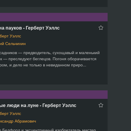
а пауков - Герберт Уэллс
берт Уэллс
й Сельчихин
садников — предводитель, сухощавый и маленький
к — преследуют беглецов. Погоня оборачивается
ом, и дело не только в невиданном приро...
е люди на луне - Герберт Уэллс
берт Уэллс
ксандр Абрамович
 Бедфорд и эксцентричный изобретатель мистер