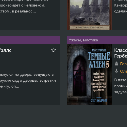
произойдет с человеком,
Кэйвор
вом, в реальнос...
сделан
Ужасы, мистика
Уэллс
Класс
Гербе
Гер
Оле
ткнулся на дверь, ведущую в
В пято
ружил сад и дворцы, встретил
проник
нигу, оп...
задува