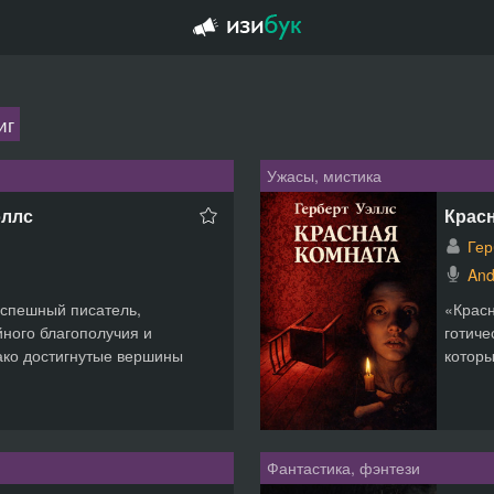
иг
Ужасы, мистика
эллс
Красн
Гер
And
успешный писатель,
«Красн
ного благополучия и
готиче
ако достигнутые вершины
которы
Фантастика, фэнтези