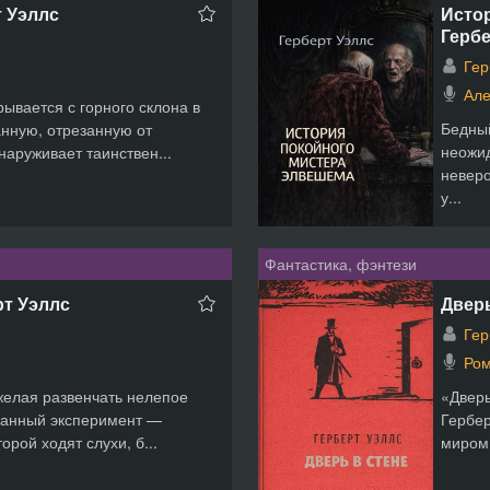
т Уэллс
Истор
Гербе
Гер
Але
ывается с горного склона в
Бедный
анную, отрезанную от
неожид
аруживает таинствен...
неверо
у...
Фантастика, фэнтези
рт Уэллс
Дверь
Гер
Ром
желая развенчать нелепое
«Дверь
ванный эксперимент —
Гербер
орой ходят слухи, б...
миром 