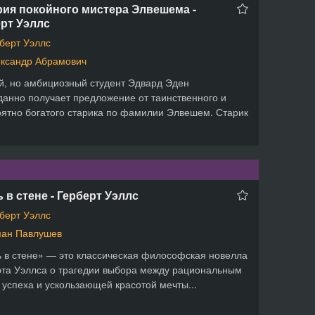
ия покойного мистера Элвешема -
рт Уэллс
берт Уэллс
ксандр Абрамович
, но амбициозный студент Эдвард Эден
анно получает предложение от таинственного и
ятно богатого старика по фамилии Элвешем. Старик
 в стене - Герберт Уэллс
берт Уэллс
ан Павлушев
 в стене» — это классическая философская новелла
та Уэллса о трагедии выбора между рациональным
успеха и ускользающей красотой мечты...