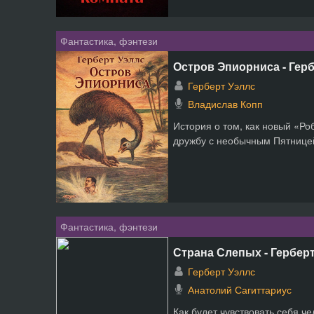
Фантастика, фэнтези
Остров Эпиорниса - Гер
Герберт Уэллс
Владислав Копп
История о том, как новый «Ро
дружбу с необычным Пятницей
Фантастика, фэнтези
Страна Слепых - Гербер
Герберт Уэллс
Анатолий Сагиттариус
Как будет чувствовать себя че