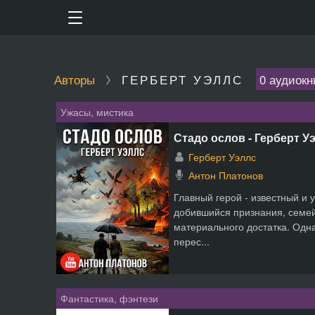
Авторы
ГЕРБЕРТ УЭЛЛС
0 аудиокн
Ужасы, мистика
Стадо ослов - Герберт У
Герберт Уэллс
Антон Платонов
Главный герой - известный и 
добившийся признания, семей
материального достатка. Одн
перес...
Фантастика, фэнтези