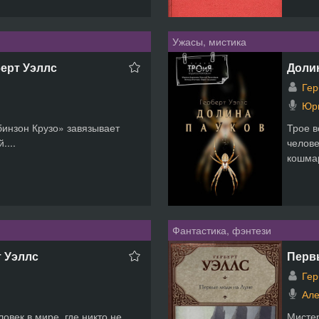
Ужасы, мистика
берт Уэллс
Долин
Гер
Юри
бинзон Крузо» завязывает
Трое в
....
челове
кошмар
Фантастика, фэнтези
т Уэллс
Первы
Гер
Але
ловек в мире, где никто не
Мистер