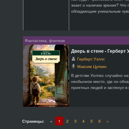
знает о наличии зрения? Что 
обладающим уникальным чувст
Фантастика, фэнтези
Дверь в стене - Герберт 
Герберт Уэллс
Максим Цупкин
В детстве Уоллес случайно на
необычное место, где он обна
приятных людей и заглянул в к
Страницы:
«
1
2
3
4
5
6
»