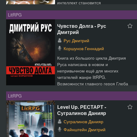
интеллект становится
неотъемлемым атрибу...
LitRPG
Чувство Долга - Рус
Дмитрий
Рус Дмитрий
Коршунов Геннадий
Книга из большого цикла Дмитрия
Руса написана в новом и
непривычном ещё для многих
читателей жанре litRPG.
Возможности главного героя Глеба
безмерно р...
LitRPG
Level Up. РЕСТАРТ -
Сугралинов Данияр
Сугралинов Данияр
Файнштейн Дмитрий