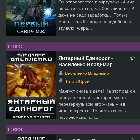
Он отправляется в виртуальный мир
не развлекаться, как большинство. И
даже не ради заработка… Только
месть – как бы странно подобное не
звучало! А вра...
LitRPG
Янтарный Единорог -
Василенко Владимир
Василенко Владимир
Титов Юрий
Мангуст снова в деле! На этот раз он
втянут в историю, которая может
перевернуть всю его жизнь – и в
игре, и в реале. То, что казалось
незыблемым, нач...
LitRPG