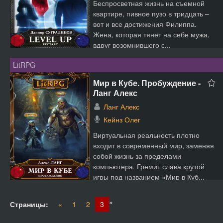
Беспросветная жизнь на съемной
квартире, пивное пузо в тридцать –
вот и все достижения Филиппа.
Жена, которая тянет на себе мужа,
вдруг возомнившего с...
LitRPG
Мир в Кубе. Пробуждение -
Ланг Алекс
Ланг Алекс
Кейнз Олег
Виртуальная реальность плотно
входит в современный мир, заменяя
собой жизнь за пределами
компьютера. Гремит слава крутой
игры под названием «Мир в Куб...
»
Страницы:
«
1
2
3