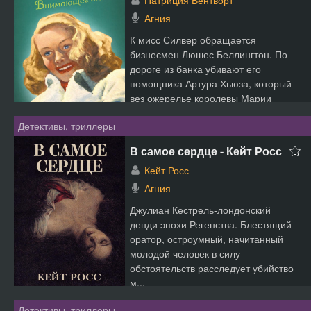
Патриция Вентворт
Агния
К мисс Силвер обращается
бизнесмен Люшес Беллингтон. По
дороге из банка убивают его
помощника Артура Хьюза, который
вез ожерелье королевы Марии
Антуан...
Детективы, триллеры
В самое сердце - Кейт Росс
Кейт Росс
Агния
Джулиан Кестрель-лондонский
денди эпохи Регенства. Блестящий
оратор, остроумный, начитанный
молодой человек в силу
обстоятельств расследует убийство
м...
Детективы, триллеры