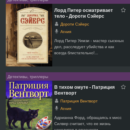
Лорд Питер осматривает
тело - Дороти Сэйерс
Дороти Сэйерс
Агния
Лорд Питер Уимзи - мастер сыскных
дел, расследует убийства и как
всегда блистательно!...
Детективы, триллеры
В тихом омуте - Патриция
Вентворт
Патриция Вентворт
Агния
Адрианна Форд, обращаясь к мисс
Силвер считает, что ее жизнь
находится в опасности.