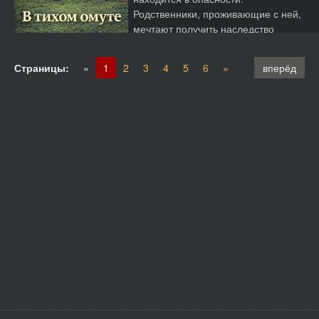
Родственники, проживающие с ней,
мечтают получить наследство
после...
Страницы:
«
1
2
3
4
5
6
»
вперёд