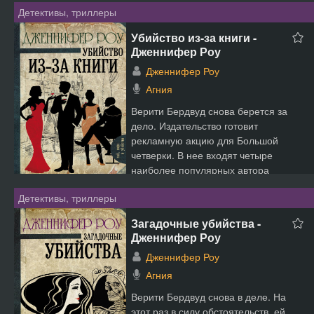
Детективы, триллеры
Убийство из-за книги -
Дженнифер Роу
Дженнифер Роу
Агния
Верити Бердвуд снова берется за
дело. Издательство готовит
рекламную акцию для Большой
четверки. В нее входят четыре
наиболее популярных автора
Австра...
Детективы, триллеры
Загадочные убийства -
Дженнифер Роу
Дженнифер Роу
Агния
Верити Бердвуд снова в деле. На
этот раз в силу обстоятельств, ей