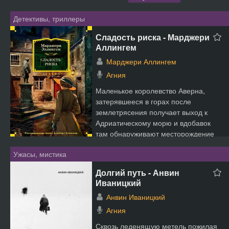
Детективы, триллеры
Сладость риска - Марджери
Аллингем
Марджери Аллингем
Агния
Маленькое королевство Аверна,
затерявшееся в горах после
землетрясения получает выход к
Адриатическому морю и вдобавок
там обнаруживают месторождение
...
Ужасы, мистика
Долгий путь - Анвин
Иваницкий
Анвин Иваницкий
Агния
Сквозь леденящую метель пожилая