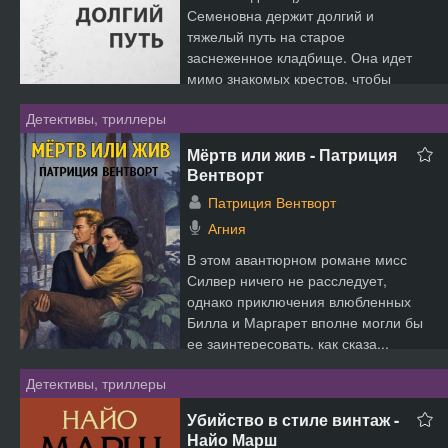
Семеновна держит долгий и
тяжелый путь на старое
заснеженное кладбище. Она идет
мимо знакомых крестов, чтобы
наконец о...
Детективы, триллеры
Мёртв или жив - Патриция
Вентворт
Патриция Вентворт
Агния
В этом авантюрном романе мисс
Силвер ничего не расследует,
однако приключения влюбленных
Билла и Маргарет вполне могли бы
ее заинтересовать, как сказа...
Детективы, триллеры
Убийство в стиле винтаж -
Найо Марш