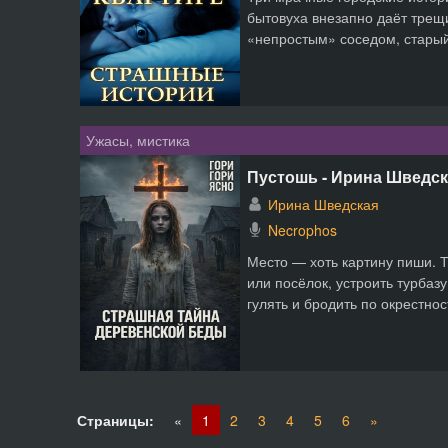
бытовуха внезапно даёт трещ
«непростым» соседом, старый 
Ужасы, мистика
Пустошь - Ирина Шведск
Ирина Шведская
Necrophos
Место — хоть картину пиши. Т
или посёлок, устроить турбаз
гулять и бродить по окрестнос
Страницы:
«
1
2
3
4
5
6
»