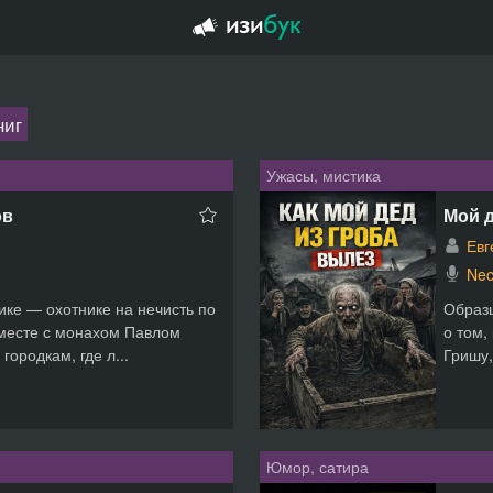
ниг
Ужасы, мистика
ов
Мой д
Евг
Nec
ике — охотнике на нечисть по
Образц
вместе с монахом Павлом
о том,
городкам, где л...
Гришу,
Юмор, сатира