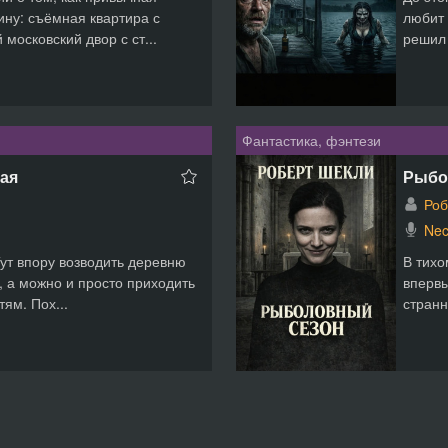
ину: съёмная квартира с
любит 
московский двор с ст...
решил 
Фантастика, фэнтези
ая
Рыбо
Роб
Nec
ут впору возводить деревню
В тихо
у, а можно и просто приходить
впервы
тям. Пох...
странн