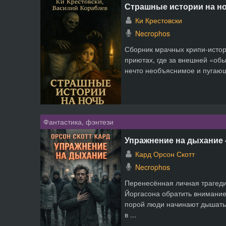
Страшные истории на но
Ки Крестовски
Necrophos
Сборник мрачных крипи-истор
приютах, где за внешней «об
нечто необъяснимое и пугающе
Фантастика, фэнтези
Упражнение на дыхание 
Кард Орсон Скотт
Necrophos
Перенесённая личная трагеди
Йоргасона обратить внимание
порой люди начинают дышать
в ...