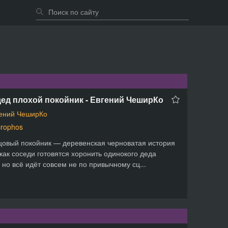
ед плохой покойник - Евгений ЧеширКо
ений ЧеширКо
rophos
овый покойник — деревенская черноватая история
 как соседи готовятся хоронить одинокого деда
 но всё идёт совсем не по привычному сц...