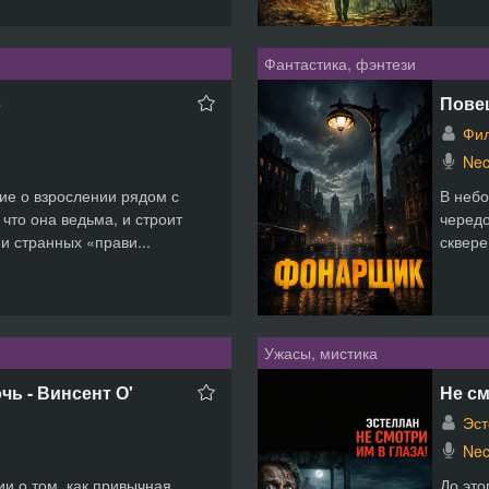
Фантастика, фэнтези
b
Пове
Фил
Nec
ие о взрослении рядом с
В небо
 что она ведьма, и строит
чередо
и странных «прави...
сквере
Ужасы, мистика
ь - Винсент О'
Не см
Эст
Nec
и о том, как привычная
До это