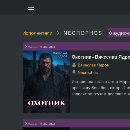
Исполнители
NECROPHOS
0 аудиок
Ужасы, мистика
Охотник - Вячеслав Ядр
Вячеслав Ядров
Necrophos
История рассказывает о Марв
прозвищу Бесобор, который 
колесит по глухим деревням и 
Ужасы, мистика