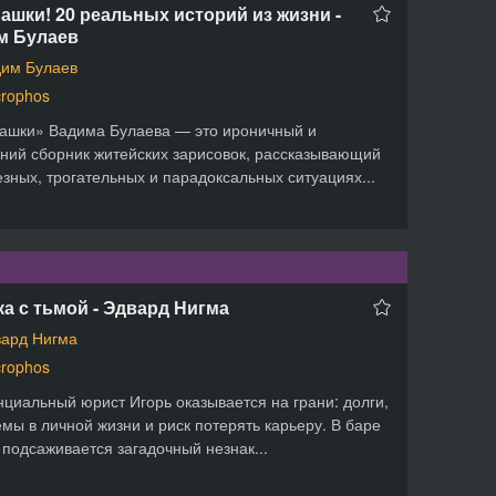
шки! 20 реальных историй из жизни -
м Булаев
им Булаев
rophos
ашки» Вадима Булаева — это ироничный и
ний сборник житейских зарисовок, рассказывающий
езных, трогательных и парадоксальных ситуациях...
а с тьмой - Эдвард Нигма
ард Нигма
rophos
циальный юрист Игорь оказывается на грани: долги,
мы в личной жизни и риск потерять карьеру. В баре
 подсаживается загадочный незнак...