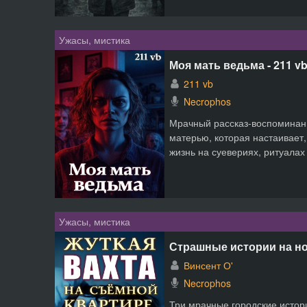
Ужасы, мистика
Моя мать ведьма - 211 v
211 vb
Necrophos
Мрачный рассказ-воспоминан
матерью, которая настаивает,
жизнь на суевериях, ритуалах 
Ужасы, мистика
Страшные истории на ноч
Винсент О'
Necrophos
Три мрачные городские истори