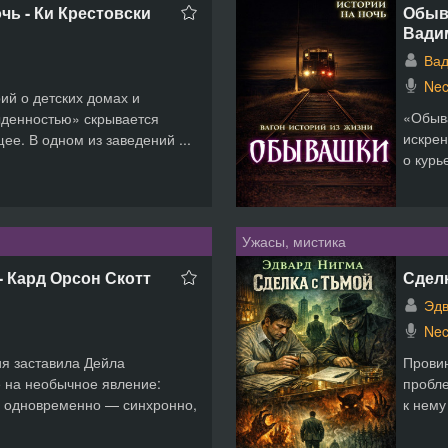
чь - Ки Крестовски
Обыва
Вади
Вад
Nec
ий о детских домах и
«Обыв
ыденностью» скрывается
искрен
е. В одном из заведений ...
о курь
Ужасы, мистика
- Кард Орсон Скотт
Сделк
Эдв
Nec
я заставила Дейла
Провин
 на необычное явление:
пробле
 одновременно — синхронно,
к нему