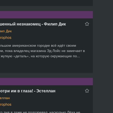
шенный незнакомец - Филип Дик
ип Дик
rophos
льшом американском городке всё идёт своим
м, пока владелец магазина Эд Лойс не замечает в
 жуткую «деталь», на которую окружающие по...
отри им в глаза! - Эстеллан
еллан
rophos
го дня я даже не подозревал, насколько Лёха не