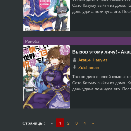
Сато Казуму выйти из дома. Ка
день удача покинула его. Посл
Ранобэ
Вызов этому личу! - Ака
Акацки Нацумэ
Zulshaman
Только диск с новой компьюте
Сато Казуму выйти из дома. Ка
день удача покинула его. Посл
Страницы:
«
1
2
3
4
»