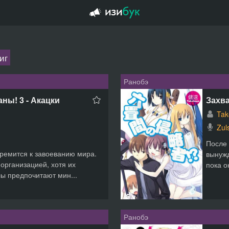
иг
Ранобэ
ны! 3 - Акацки
Захва
Tak
Zul
После 
ремится к завоеванию мира.
вынужд
организацией, хотя их
пока о
лы предпочитают мин...
Ранобэ