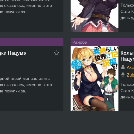
Только
к оказалось, именно в этот
Сато К
е покупки за...
день у
Ранобэ
цки Нацумэ
Колы
Нацу
Ака
Zul
рной игрой мог заставить
Только
к оказалось, именно в этот
Сато К
е покупки за...
день у