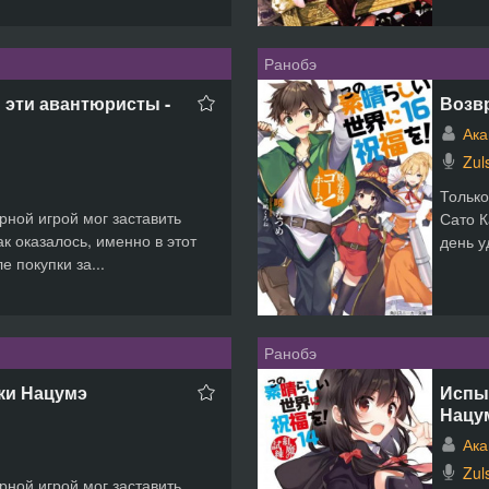
Ранобэ
 эти авантюристы -
Возв
Ака
Zul
Только
рной игрой мог заставить
Сато К
к оказалось, именно в этот
день у
е покупки за...
Ранобэ
цки Нацумэ
Испыт
Нацу
Ака
Zul
рной игрой мог заставить