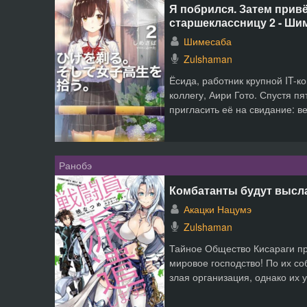
Я побрился. Затем прив
старшеклассницу 2 - Ши
Шимесаба
Zulshaman
Ёсида, работник крупной IT-к
коллегу, Аири Гото. Спустя п
пригласить её на свидание: ве
Ранобэ
Комбатанты будут высла
Акацки Нацумэ
Zulshaman
Тайное Общество Кисараги пр
мировое господство! По их с
злая организация, однако их у