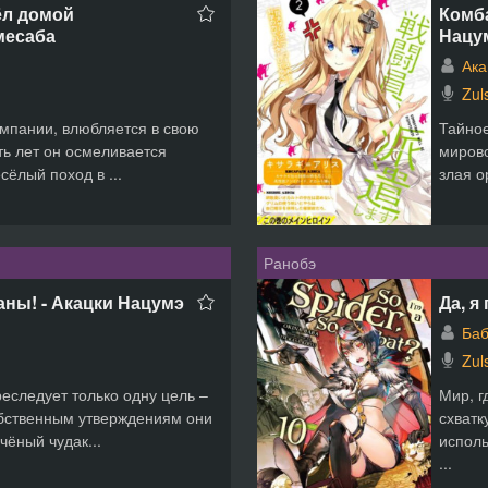
ёл домой
Комба
месаба
Нацу
Ака
Zul
омпании, влюбляется в свою
Тайное
ять лет он осмеливается
мирово
сёлый поход в ...
злая о
Ранобэ
ны! - Акацки Нацумэ
Да, я
Баб
Zul
еследует только одну цель –
Мир, г
обственным утверждениям они
схватк
чёный чудак...
исполь
...