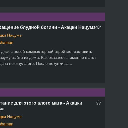
ращение блудной богини - Акацки Нацумэ
цки Нацумэ
shaman
 диск с новой компьютерной игрой мог заставить
азуму выйти из дома. Как оказалось, именно в этот
дача покинула его. После покупки за...
ание для этого алого мага - Акацки
мэ
цки Нацумэ
shaman