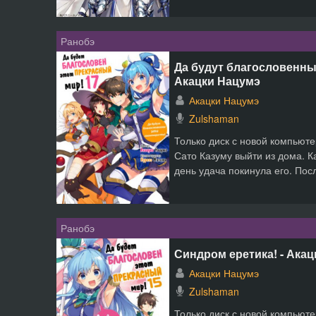
Ранобэ
Да будут благословенны
Акацки Нацумэ
Акацки Нацумэ
Zulshaman
Только диск с новой компьюте
Сато Казуму выйти из дома. Ка
день удача покинула его. Посл
Ранобэ
Синдром еретика! - Ака
Акацки Нацумэ
Zulshaman
Только диск с новой компьюте