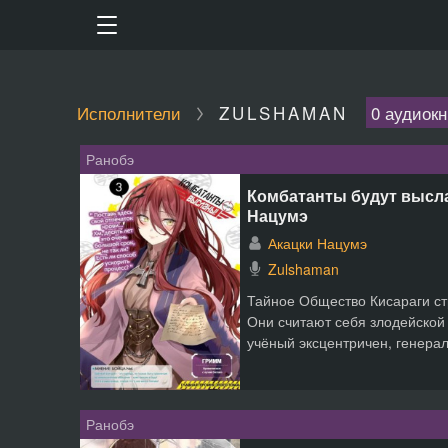
Исполнители
ZULSHAMAN
0 аудиокн
Ранобэ
Комбатанты будут высла
Нацумэ
Акацки Нацумэ
Zulshaman
Тайное Общество Кисараги ст
Они считают себя злодейской 
учёный эксцентричен, генера
Ранобэ