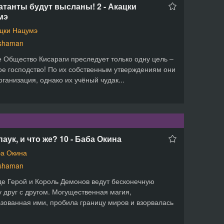
танты будут высланы! 2 - Акацки
мэ
цки Нацумэ
shaman
 Общество Кисараги преследует только одну цель –
е господство! По их собственным утверждениям они
рганизация, однако их учёный чудак...
 паук, и что же? 10 - Баба Окина
а Окина
shaman
де Герой и Король Демонов ведут бесконечную
у друг с другом. Могущественная магия,
зованная ими, пробила границу миров и взорвалась