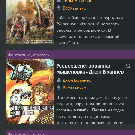
Уильям Гибсон
Bookвально
Гибсон был приглашен журналом
"Vancouver Magazine" написать
рассказ, и он согласился. В
результате он написал "Зимний
рынок", кото...
Фантастика, фэнтези
Усовершенствованная
мышеловка - Джон Браннер
Джон Браннер
Bookвально
В космосе, который уже был изучен
людьми, вдруг начали появляться
огромные глыбы. Первая находка
была полна драгоценными
металлами, а последующие соде...
Фантастика, фэнтези