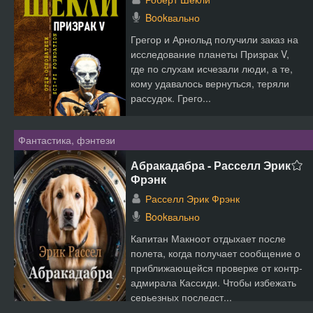
Bookвально
Грегор и Арнольд получили заказ на
исследование планеты Призрак V,
где по слухам исчезали люди, а те,
кому удавалось вернуться, теряли
рассудок. Грего...
Фантастика, фэнтези
Абракадабра - Расселл Эрик
Фрэнк
Расселл Эрик Фрэнк
Bookвально
Капитан Макноот отдыхает после
полета, когда получает сообщение о
приближающейся проверке от контр-
адмирала Кассиди. Чтобы избежать
серьезных последст...