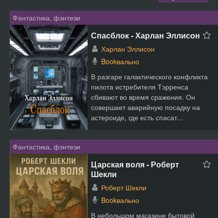
Фантастика, фэнтези
Спасблок - Харлан Эллисон
Харлан Эллисон
Bookвально
В разгаре галактического конфликта
пилота истребителя Тэрренса
сбивают во время сражения. Он
совершает аварийную посадку на
астероиде, где есть спасат...
Фантастика, фэнтези
Царская воля - Роберт
Шекли
Роберт Шекли
Bookвально
В небольшом магазине бытовой