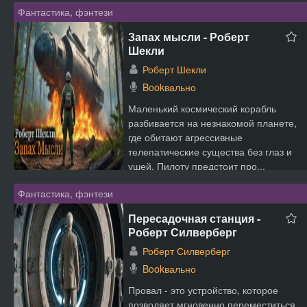
Фантастика, фэнтези
Запах мысли - Роберт
Шекли
Роберт Шекли
Bookвально
Маленький космический корабль
разбивается на незнакомой планете,
где обитают агрессивные
телепатические существа без глаз и
ушей. Пилоту предстоит про...
Фантастика, фэнтези
Пересадочная станция -
Роберт Силверберг
Роберт Силверберг
Bookвально
Провал - это устройство, которое
позволяет мгновенно переместиться