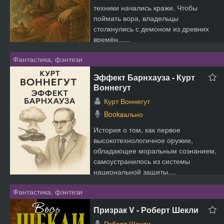
техники начались кражи. Чтобы
поймать вора, владельцы
столкнулись с демоном из древних
времён......
Фантастика, фэнтези
Эффект Барнхауза - Курт
Воннегут
Курт Воннегут
Bookвально
История о том, как первое
высокотехнологичное оружие,
обладающее моральным сознанием,
самоустранилось из системы
национальной защиты....
Фантастика, фэнтези
Призрак V - Роберт Шекли
Роберт Шекли