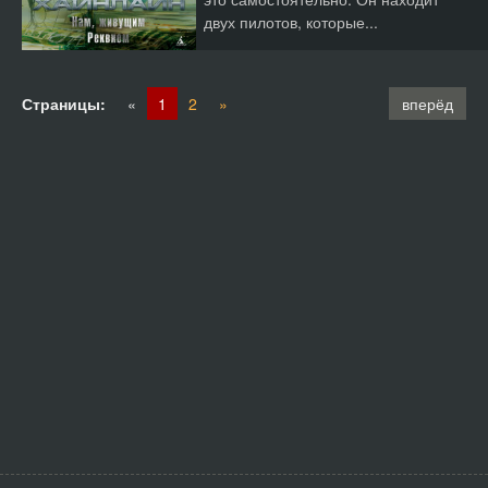
двух пилотов, которые...
Страницы:
«
1
2
»
вперёд