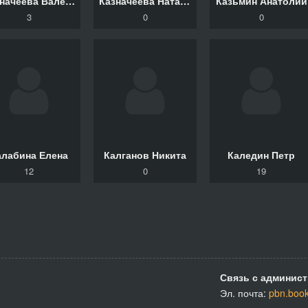
Казначеева Валентина
Казначеева Наталья
Казьмин Анатолий
3
0
0
алабина Елена
Калганов Никита
Каледин Петр
12
0
19
Связь с админист
Эл. почта:
pbn.boo