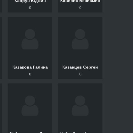
Кабрун Юджин
Каверин Вениамин
0
0
Казакова Галина
Казанцев Сергей
0
0