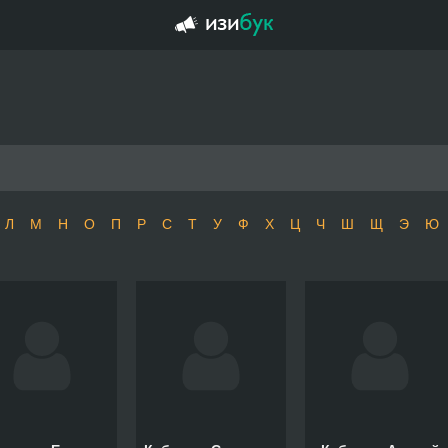
Л
М
Н
О
П
Р
С
Т
У
Ф
Х
Ц
Ч
Ш
Щ
Э
Ю