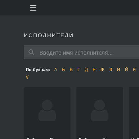
ИСПОЛНИТЕЛИ
По буквам:
А
Б
В
Г
Д
Е
Ж
З
И
Й
К
V