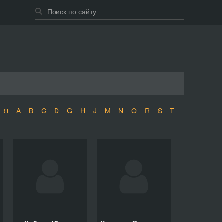
Я
A
B
C
D
G
H
J
M
N
O
R
S
T