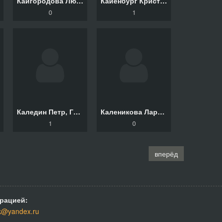
Кайгородова Людмила
Кайенбург Кристина, Федоров Сергей
0
1
Каледин Петр, Гаркалин Валерий
Каленикова Лариса
1
0
вперёд
рацией:
k@yandex.ru