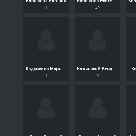
Кабашева Евгения
Кабашова Екатерина
1
42
Кадникова Марьяна
Кажинский Венцеслав
К
1
0