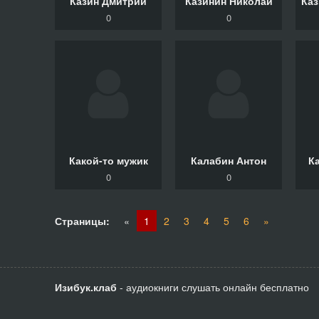
Казин Дмитрий
Казинин Николай
0
0
Какой-то мужик
Калабин Антон
К
0
0
Страницы:
«
1
2
3
4
5
6
»
Изибук.клаб
- аудиокниги слушать онлайн бесплатно