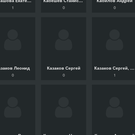
Кабашова Екатерина, Киреев Максим
Кабешев Станислав
Кабилов Андрей
1
0
0
азаков Леонид
Казаков Сергей
Казаков Сергей, Язькова Вероника, Левашев Владимир
0
0
1