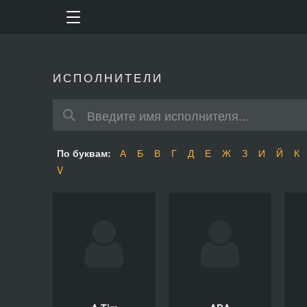
ИСПОЛНИТЕЛИ
По буквам:
А
Б
В
Г
Д
Е
Ж
З
И
Й
К
V