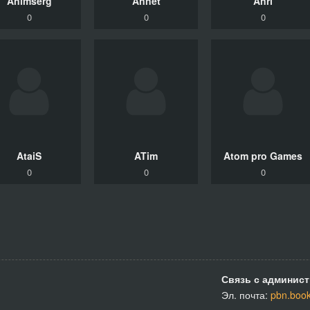
Animserg
Annet
Anri
0
0
0
AtaiS
ATim
Atom pro Games
0
0
0
Связь с админист
Эл. почта:
pbn.boo