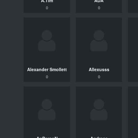
A.Tim
ADA
0
0
Alexander Smollett
Allexusss
0
0