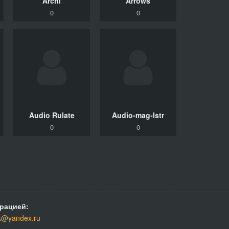
Archi
Arrows
0
0
Audio Rulate
Audio-mag-Istr
0
0
рацией:
k@yandex.ru