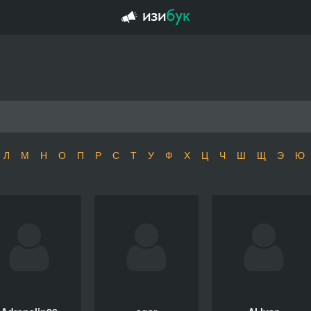
Л
М
Н
О
П
Р
С
Т
У
Ф
Х
Ц
Ч
Ш
Щ
Э
Ю