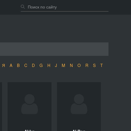
Я
A
B
C
D
G
H
J
M
N
O
R
S
T