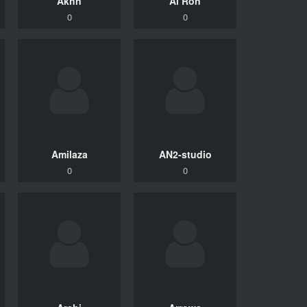
Akhn
Al Ron
0
0
Amilaza
AN2-studio
0
0