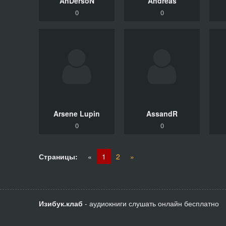
AnDersoN
Andreas
0
0
Arsene Lupin
AssandR
0
0
Страницы:
«
1
2
»
Изибук.клаб
- аудиокниги слушать онлайн бесплатно