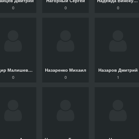
гайцев Дмитрий
Нагорный Сергей
Надежда Винокурова
0
0
0
Надир Малишевский
Назаренко Михаил
Назаров Дмитрий
0
0
1