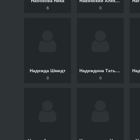
Набокова Ника
Навинский Александр
На
6
0
Надежда Шмидт
Надеждина Татьяна
0
0