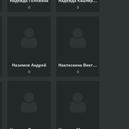
Надежда Головина
Надежда Кашперовецкая
0
0
Назимов Андрей
Наклескина Виктория
0
0