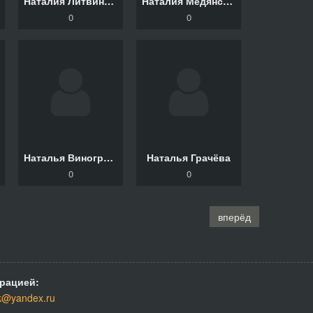
Наталия Литвинова
Наталия Медянская
0
0
Наталья Виноградова
Наталья Грачёва
0
0
вперёд
рацией:
k@yandex.ru