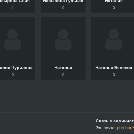
асырова Алия
Насырова Гульнас
Наталия
1
0
0
талия Чурилова
Наталья
Наталья Беляева
0
0
0
Связь с админист
Эл. почта:
pbn.boo