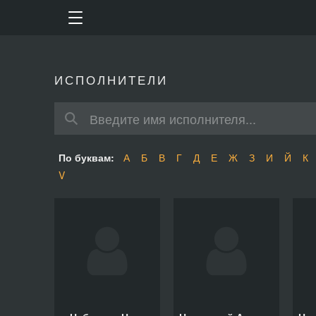
ИСПОЛНИТЕЛИ
По буквам:
А
Б
В
Г
Д
Е
Ж
З
И
Й
К
V