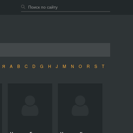
Я
A
B
C
D
G
H
J
M
N
O
R
S
T