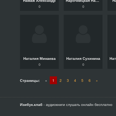
Намаж Александр
Нарочницкая Наталия
Н
0
0
Наталия Минаева
Наталия Сухинина
На
0
0
Страницы:
«
1
2
3
4
5
6
»
Изибук.клаб
- аудиокниги слушать онлайн бесплатно