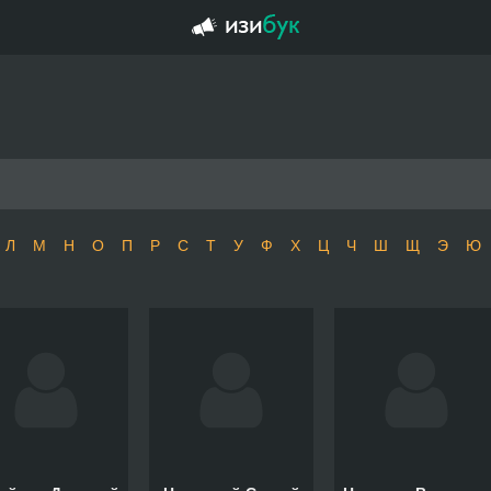
Л
М
Н
О
П
Р
С
Т
У
Ф
Х
Ц
Ч
Ш
Щ
Э
Ю