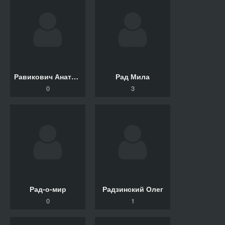
Равикович Анатолий
Рад Мила
0
3
Рад-о-мир
Радзинский Олег
0
1