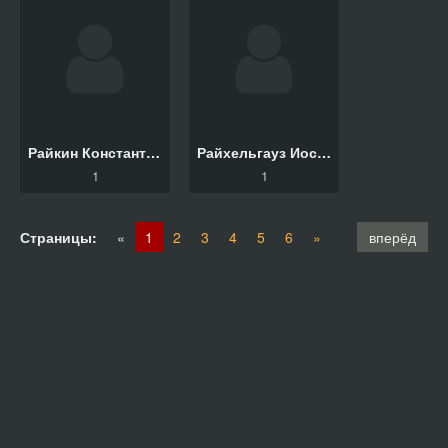
Райкин Константин, Гранин Даниил, Собчак Ксения, М
Райхельгауз Иосиф
1
1
Страницы:
«
1
2
3
4
5
6
»
вперёд