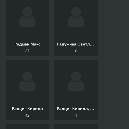
Радман Макс
Радужная Светлана
37
0
Радциг Кирилл
Радциг Кирилл, Куварзина Юлия, Ласкавая Елена
42
1