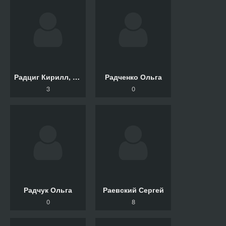
Радциг Кирилл, Ласкавая Елена, Куварзина Юлия
Радченко Ольга
3
0
Радчук Ольга
Раевский Сергей
0
8