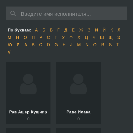
По буквам:
А
Б
В
Г
Д
Е
Ж
З
И
Й
К
Л
М
Н
О
П
Р
С
Т
У
Ф
Х
Ц
Ч
Ш
Щ
Э
Ю
Я
A
B
C
D
G
H
J
M
N
O
R
S
T
V
Рав Ашер Кушнир
Раве Илана
0
0