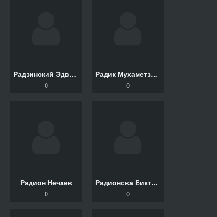
Радзинский Эдвард
Радик Мухаметзянов
0
0
Радион Нечаев
Радионова Виктория
0
0