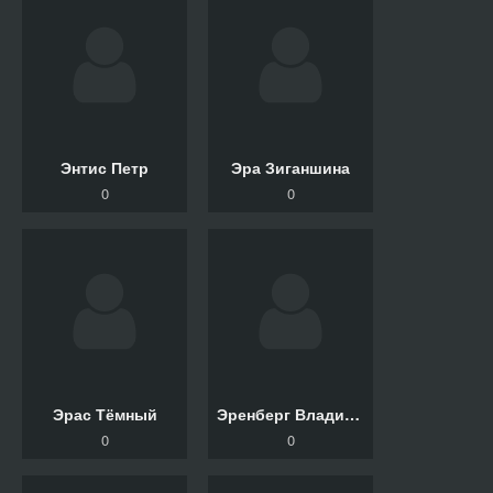
Энтис Петр
Эра Зиганшина
0
0
Эрас Тёмный
Эренберг Владимир
0
0