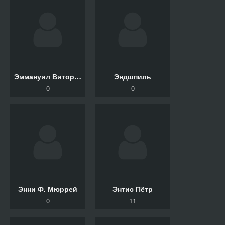
Эммануил Виторган
Эндшпиль
0
0
Энни Ф. Мюррей
Энтис Пётр
0
11