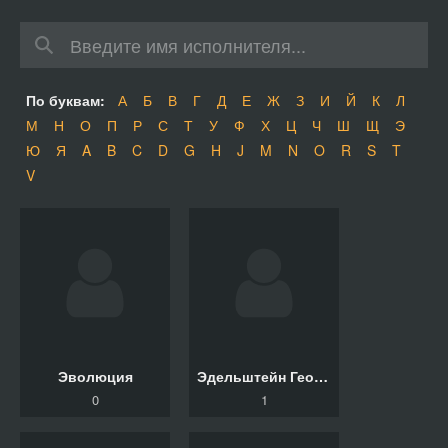
По буквам:
А
Б
В
Г
Д
Е
Ж
З
И
Й
К
Л
М
Н
О
П
Р
С
Т
У
Ф
Х
Ц
Ч
Ш
Щ
Э
Ю
Я
A
B
C
D
G
H
J
M
N
O
R
S
T
V
Эволюция
Эдельштейн Георгий
0
1