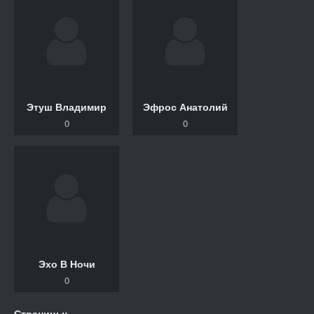
Этуш Владимир
Эфрос Анатолий
0
0
Эхо В Ночи
0
Страницы: