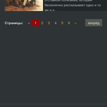
бесконечно рассказывает одно и то
же и н...
Страницы:
«
1
2
3
4
5
6
»
вперёд