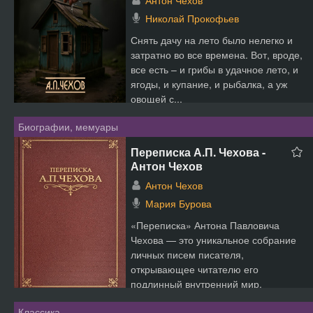
Антон Чехов
Николай Прокофьев
Снять дачу на лето было нелегко и
затратно во все времена. Вот, вроде,
все есть – и грибы в удачное лето, и
ягоды, и купание, и рыбалка, а уж
овощей с...
Биографии, мемуары
Переписка А.П. Чехова -
Антон Чехов
Антон Чехов
Мария Бурова
«Переписка» Антона Павловича
Чехова — это уникальное собрание
личных писем писателя,
открывающее читателю его
подлинный внутренний мир,
искрометный юм...
Классика