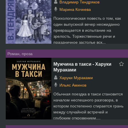
Владимир Тендряков
Марина Кочнева
Психологическая повесть о том, как
один выпускной вечер неожиданно
превращается в испытание на
зрелость. Торжественные речи и
праздничное застолье вск...
Роман, проза
Мужчина в такси - Харуки
Мураками
Харуки Мураками
Ильяс Аминов
Обычная поездка в такси становится
началом неспешного разговора, в
котором постепенно стирается грань
между случайной встречей и
глубоким откровением....