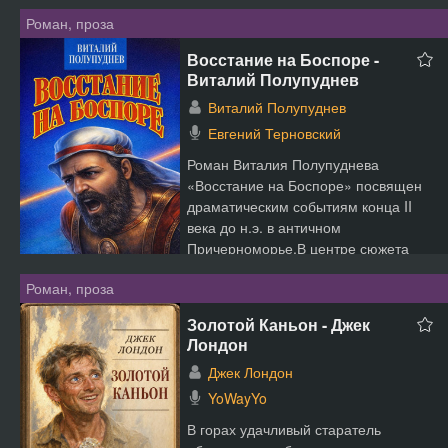
Роман, проза
Восстание на Боспоре -
Виталий Полупуднев
Виталий Полупуднев
Евгений Терновский
Роман Виталия Полупуднева
«Восстание на Боспоре» посвящен
драматическим событиям конца II
века до н.э. в античном
Причерноморье.В центре сюжета
находи...
Роман, проза
Золотой Каньон - Джек
Лондон
Джек Лондон
YoWayYo
В горах удачливый старатель