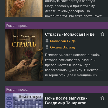
обнаруживает богатую золотую
жилу, способную принести ему
десятки тысяч долларов. Но
находится тот, кто тоже претендует
на...
Роман, проза
Страсть - Мопассан Ги Де
Мопассан Ги Де
Оксана Висмид
Психологическая новелла о любви,
которая вспыхивает внезапно и
превращается в навязчивую,
всепоглощающую силу. В центре —
история офицера и женщины из...
Роман, проза
Ночь после выпуска -
Владимир Тендряков