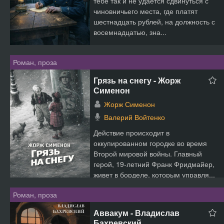
тебе так и не удаётся сдвинуться с
чиновничьего места, где платят
шестнадцать рублей, на должность с
восемнадцатью, зна...
Роман, проза
Грязь на снегу - Жорж
Сименон
Жорж Сименон
Валерий Войтенко
Действие происходит в
оккупированном городке во время
Второй мировой войны. Главный
герой, 19-летний Франк Фридмайер,
живет в борделе, которым управля...
Роман, проза
Аввакум - Владислав
Бахревский