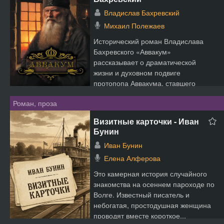
Владислав Бахревский
Михаил Полежаев
Исторический роман Владислава
Бахревского «Аввакум»
рассказывает о драматической
жизни и духовном подвиге
протопопа Аввакума, ставшего
одной из самых ...
Роман, проза
Визитные карточки - Иван
Бунин
Иван Бунин
Елена Алферова
Это камерная история случайного
знакомства на осеннем пароходе по
Волге. Известный писатель и
небогатая, простодушная женщина
проводят вместе короткое...