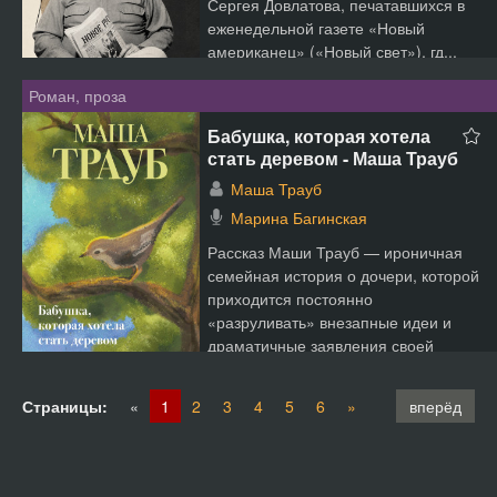
Сергея Довлатова, печатавшихся в
еженедельной газете «Новый
американец» («Новый свет»), гд...
Роман, проза
Бабушка, которая хотела
стать деревом - Маша Трауб
Маша Трауб
Марина Багинская
Рассказ Маши Трауб — ироничная
семейная история о дочери, которой
приходится постоянно
«разруливать» внезапные идеи и
драматичные заявления своей
неуг...
Страницы:
«
1
2
3
4
5
6
»
вперёд