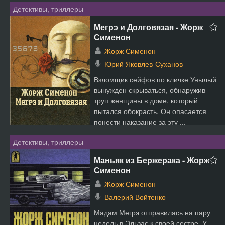
Детективы, триллеры
Мегрэ и Долговязая - Жорж
Сименон
Жорж Сименон
Юрий Яковлев-Суханов
Взломщик сейфов по кличке Унылый
вынужден скрываться, обнаружив
труп женщины в доме, который
пытался обокрасть. Он опасается
понести наказание за эту ...
Детективы, триллеры
Маньяк из Бержерака - Жорж
Сименон
Жорж Сименон
Валерий Войтенко
Мадам Мегрэ отправилась на пару
недель в Эльзас к своей сестре. У