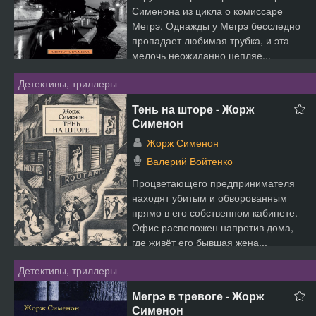
Сименона из цикла о комиссаре
Мегрэ. Однажды у Мегрэ бесследно
пропадает любимая трубка, и эта
мелочь неожиданно цепляе...
Детективы, триллеры
Тень на шторе - Жорж
Сименон
Жорж Сименон
Валерий Войтенко
Процветающего предпринимателя
находят убитым и обворованным
прямо в его собственном кабинете.
Офис расположен напротив дома,
где живёт его бывшая жена...
Детективы, триллеры
Мегрэ в тревоге - Жорж
Сименон