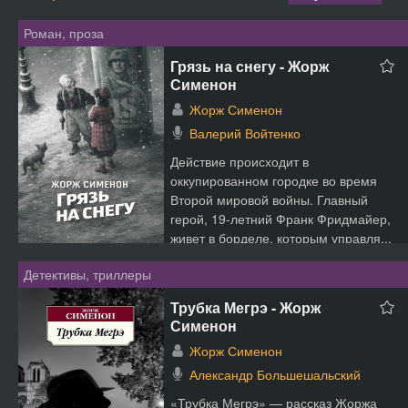
Роман, проза
Грязь на снегу - Жорж
Сименон
Жорж Сименон
Валерий Войтенко
Действие происходит в
оккупированном городке во время
Второй мировой войны. Главный
герой, 19-летний Франк Фридмайер,
живет в борделе, которым управля...
Детективы, триллеры
Трубка Мегрэ - Жорж
Сименон
Жорж Сименон
Александр Большешальский
«Трубка Мегрэ» — рассказ Жоржа