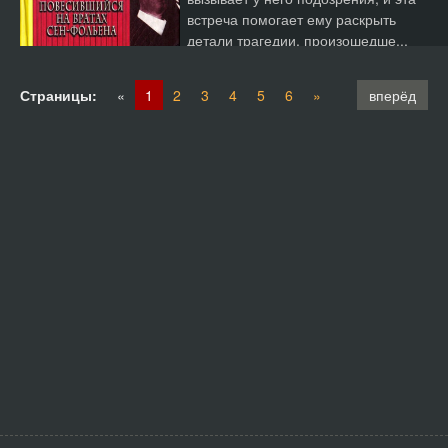
встреча помогает ему раскрыть
детали трагедии, произошедше...
Страницы:
«
1
2
3
4
5
6
»
вперёд