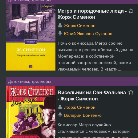
Мегрэ и порядочные люди -
Жорж Сименон
Жорж Сименон
Юрий Яковлев-Суханов
Ночью комиссара Мегрэ срочно
вызывают в респектабельный дом на
Монпарнасе: в собственной
гостиной застрелен пожилой, всеми
уважаемый человек. В кварти...
Детективы, триллеры
Висельник из Сен-Фольена
- Жорж Сименон
Жорж Сименон
Валерий Войтенко
Комиссар Мегрэ случайно
сталкивается с человеком, который
вызывает у него подозрения, и эта