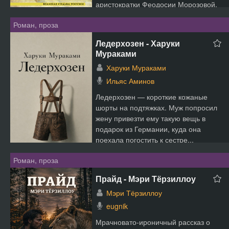
аристократки Феодосии Морозовой,
с...
Роман, проза
Ледерхозен - Харуки
Мураками
Харуки Мураками
Ильяс Аминов
Ледерхозен — короткие кожаные
шорты на подтяжках. Муж попросил
жену привезти ему такую вещь в
подарок из Германии, куда она
поехала погостить к сестре...
Роман, проза
Прайд - Мэри Тёрзиллоу
Мэри Тёрзиллоу
eugnik
Мрачновато-ироничный рассказ о