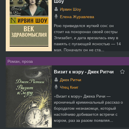
Шоу
Ирвин Шоу
Елена Журавлева
Рою привиделся жуткий сон: он
стоит на похоронах своей сестры
Элизабет, и дата врезалась ему в
память с пугающей ясностью — 14
мая. Поначалу он не ста...
Роман, проза
Визит к мэру - Джек Ритчи
Джек Ритчи
Чтец Книг
«Визит к мэру» Джека Ричи —
ироничный криминальный рассказ о
бородатом незнакомце, который
настойчиво добивается встречи с
мэром, раз за разом появляя...