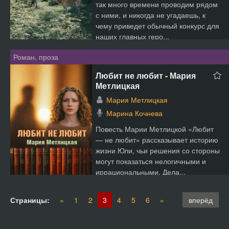
так много времени проводим рядом
с ними, и никогда не угадаешь, к
чему приведет обычный конкурс для
наших главных геро...
Роман, проза
Любит не любит - Мария
Метлицкая
Мария Метлицкая
Марина Кочнева
Повесть Марии Метлицкой «Любит
— не любит» рассказывает историю
жизни Юли, чьи решения со стороны
могут показаться нелогичными и
иррациональными. Дела...
Страницы:
«
1
2
3
4
5
6
»
вперёд