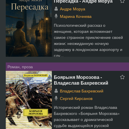
Пересадка - Андре Моруа
Андре Моруа
Марина Кочнева
Психологический рассказ о
женщине, которая вспоминает
самое странное приключение своей
жизни: неожиданную ночную
задержку в лондонском аэропорту и
слу...
Роман, проза
Боярыня Морозова -
Владислав Бахревский
Владислав Бахревский
Сергей Кирсанов
Исторический роман Владислава
Бахревского «Боярыня Морозова»
рассказывает о драматической
судьбе выдающейся русской