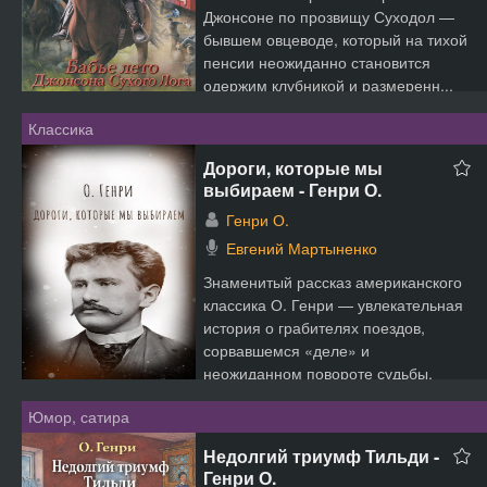
Джонсоне по прозвищу Суходол —
бывшем овцеводе, который на тихой
пенсии неожиданно становится
одержим клубникой и размеренн...
Классика
Дороги, которые мы
выбираем - Генри О.
Генри О.
Евгений Мартыненко
Знаменитый рассказ американского
классика О. Генри — увлекательная
история о грабителях поездов,
сорвавшемся «деле» и
неожиданном повороте судьбы.
Гер...
Юмор, сатира
Недолгий триумф Тильди -
Генри О.