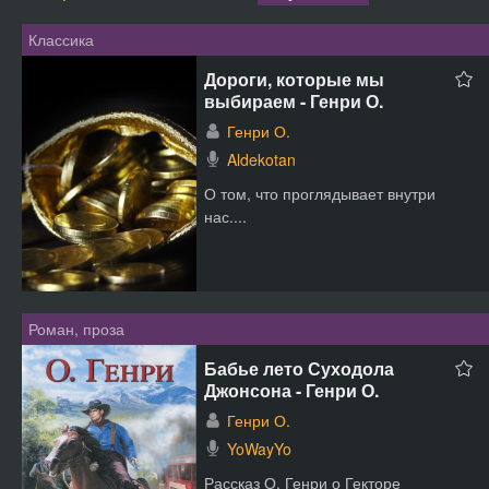
Классика
Дороги, которые мы
выбираем - Генри О.
Генри О.
Aldekotan
О том, что проглядывает внутри
нас....
Роман, проза
Бабье лето Суходола
Джонсона - Генри О.
Генри О.
YoWayYo
Рассказ О. Генри о Гекторе