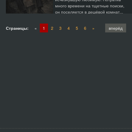
много времени на тщетные поиски,
он поселяется в дешёвой комнат...
Страницы:
«
1
2
3
4
5
6
»
вперёд