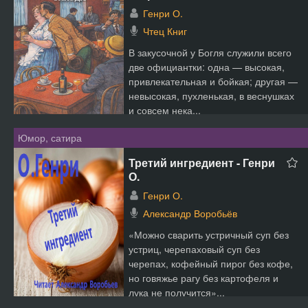
Генри О.
Чтец Книг
В закусочной у Богля служили всего
две официантки: одна — высокая,
привлекательная и бойкая; другая —
невысокая, пухленькая, в веснушках
и совсем нека...
Юмор, сатира
Третий ингредиент - Генри
О.
Генри О.
Александр Воробьёв
«Можно сварить устричный суп без
устриц, черепаховый суп без
черепах, кофейный пирог без кофе,
но говяжье рагу без картофеля и
лука не получится»...