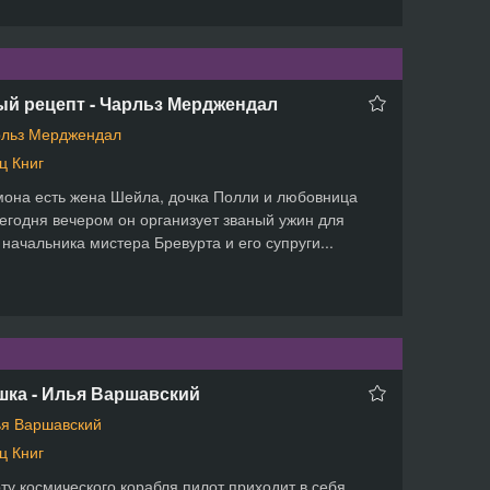
ый рецепт - Чарльз Мерджендал
льз Мерджендал
ц Книг
она есть жена Шейла, дочка Полли и любовница
егодня вечером он организует званый ужин для
 начальника мистера Бревурта и его супруги...
шка - Илья Варшавский
я Варшавский
ц Книг
ту космического корабля пилот приходит в себя