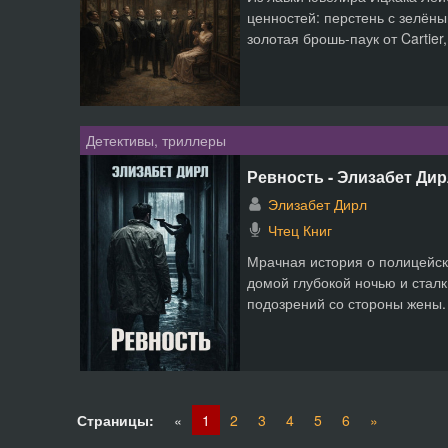
ценностей: перстень с зелён
золотая брошь-паук от Cartier,
Детективы, триллеры
Ревность - Элизабет Ди
Элизабет Дирл
Чтец Книг
Мрачная история о полицейск
домой глубокой ночью и стал
подозрений со стороны жены. 
Страницы:
«
1
2
3
4
5
6
»