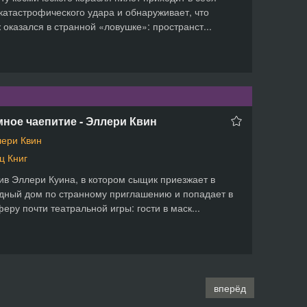
катастрофического удара и обнаруживает, что
 оказался в странной «ловушке»: пространст...
ное чаепитие - Эллери Квин
ери Квин
ц Книг
ив Эллери Куина, в котором сыщик приезжает в
дный дом по странному приглашению и попадает в
еру почти театральной игры: гости в маск...
вперёд