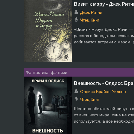
Визит к мэру - Джек Ритч
Джек Ритчи
Чтец Книг
«Визит к мэру» Джека Ричи 
рассказ о бородатом незнако
добивается встречи с мэром, р
Фантастика, фэнтези
Внешность - Олдисс Бра
Олдисс Брайан Уилсон
Чтец Книг
Шестеро обитателей живут в 
от внешнего мира: окна не от
используется, а всё необходи