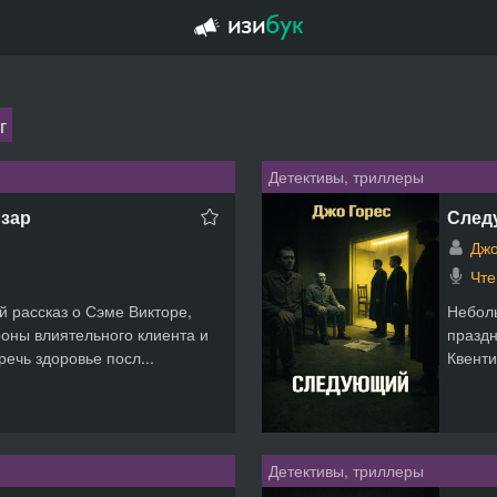
г
Детективы, триллеры
изар
След
Джо
Чте
 рассказ о Сэме Викторе,
Неболь
роны влиятельного клиента и
праздн
чь здоровье посл...
Квенти
Детективы, триллеры