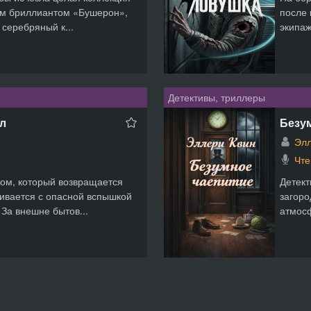
ым бриллиантом «Бушерон»,
после 
 серебряный к...
экипаж
Детективы, триллеры
рл
Безум
Элл
Чте
ом, который возвращается
Детект
кивается с опасной вспышкой
загоро
За внешне бытов...
атмосф