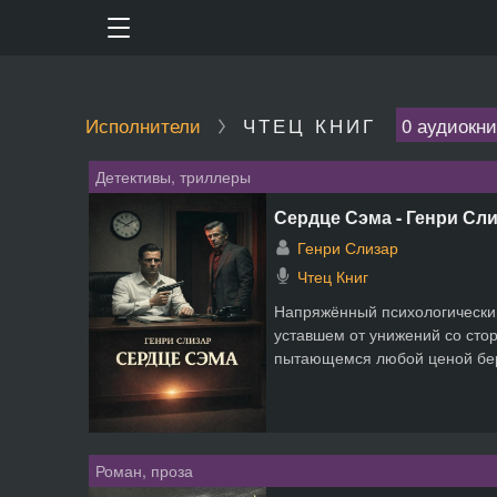
Исполнители
ЧТЕЦ КНИГ
0 аудиокни
Детективы, триллеры
Сердце Сэма - Генри Сл
Генри Слизар
Чтец Книг
Напряжённый психологический
уставшем от унижений со сто
пытающемся любой ценой бере
Роман, проза