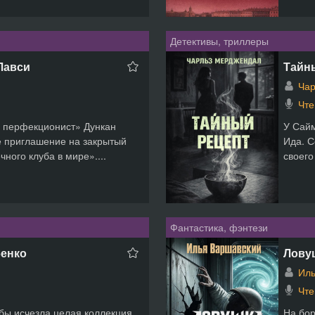
Детективы, триллеры
Лавси
Тайн
Чар
Чте
й перфекционист» Дункан
У Сайм
е приглашение на закрытый
Ида. С
ного клуба в мире»....
своего
Фантастика, фэнтези
бенко
Лову
Иль
Чте
бы исчезла целая коллекция
На бор