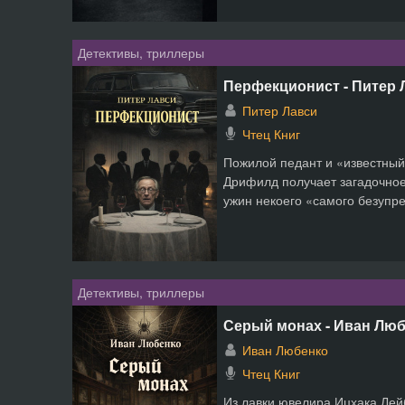
Детективы, триллеры
Перфекционист - Питер 
Питер Лавси
Чтец Книг
Пожилой педант и «известны
Дрифилд получает загадочно
ужин некоего «самого безупреч
Детективы, триллеры
Серый монах - Иван Лю
Иван Любенко
Чтец Книг
Из лавки ювелира Ицхака Лей