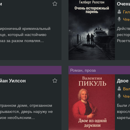
и
Очень
Гил
Чте
— ироничный криминальный
Действ
мце, который настойчиво
рестор
аз за разом появляя...
Розетт
Роман, проза
йан Уилсон
Двое 
Вал
Чте
странном доме, отрезанном
Были л
крываются, дверь наружу не
взросл
мое необъясним...
кареты