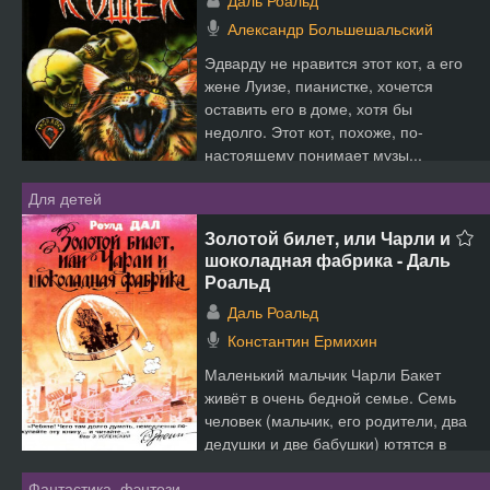
Даль Роальд
Александр Большешальский
Эдварду не нравится этот кот, а его
жене Луизе, пианистке, хочется
оставить его в доме, хотя бы
недолго. Этот кот, похоже, по-
настоящему понимает музы...
Для детей
Золотой билет, или Чарли и
шоколадная фабрика - Даль
Роальд
Даль Роальд
Константин Ермихин
Маленький мальчик Чарли Бакет
живёт в очень бедной семье. Семь
человек (мальчик, его родители, два
дедушки и две бабушки) ютятся в
маленьком домике на...
Фантастика, фэнтези