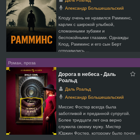
Александр Большешальский
Клоду очень не нравился Рамминс,
карлик с широкой улыбкой,
сломанными зубами и
беспокойными глазами. Однажды
Клод, Рамминс и его сын Берт
отправились ...
Роман, проза
Дорога в небеса - Даль
Роальд
Даль Роальд
Александр Большешальский
Миссис Фостер всегда была
заботливой и преданной супругой.
Более тридцати лет она верно
служила своему мужу. Мистер
Юджин Фостер, которому было почти
...