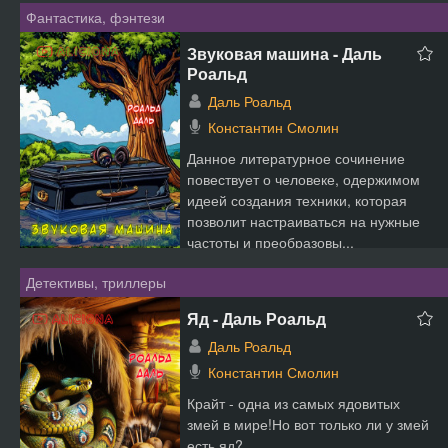
Фантастика, фэнтези
Звуковая машина - Даль
Роальд
Даль Роальд
Константин Смолин
Данное литературное сочинение
повествует о человеке, одержимом
идеей создания техники, которая
позволит настраиваться на нужные
частоты и преобразовы...
Детективы, триллеры
Яд - Даль Роальд
Даль Роальд
Константин Смолин
Крайт - одна из самых ядовитых
змей в мире!Но вот только ли у змей
есть яд?...