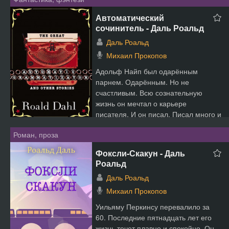
Автоматический
сочинитель - Даль Роальд
Даль Роальд
Михаил Прокопов
Адольф Найп был одарённым
парнем. Одарённым. Но не
счастливым. Всю сознательную
жизнь он мечтал о карьере
писателя. И он писал. Писал много и
страстно...
Роман, проза
Фоксли-Скакун - Даль
Роальд
Даль Роальд
Михаил Прокопов
Уильяму Перкинсу перевалило за
60. Последние пятнадцать лет его
жизнь течет плавно и спокойно. Он