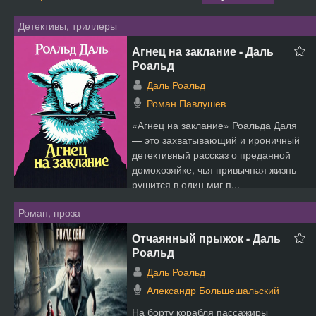
Детективы, триллеры
Агнец на заклание - Даль
Роальд
Даль Роальд
Роман Павлушев
«Агнец на заклание» Роальда Даля
— это захватывающий и ироничный
детективный рассказ о преданной
домохозяйке, чья привычная жизнь
рушится в один миг п...
Роман, проза
Отчаянный прыжок - Даль
Роальд
Даль Роальд
Александр Большешальский
На борту корабля пассажиры