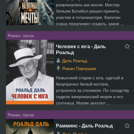
развлекались как могли. Мистер
Уильям Ботибол решил принять
участие в тотализаторе. Капитан
судна предложил угадать, какое ...
Роман, проза
Человек с юга - Даль
Роальд
Даль Роальд
Роман Павлушев
Невысокий старик с юга, одетый в
безупречно белый костюм,
устроился за столиком. По соседству
сидели американский моряк и его
спутница. Моряк захотел ...
Роман, проза
Рамминс - Даль Роальд
Даль Роальд