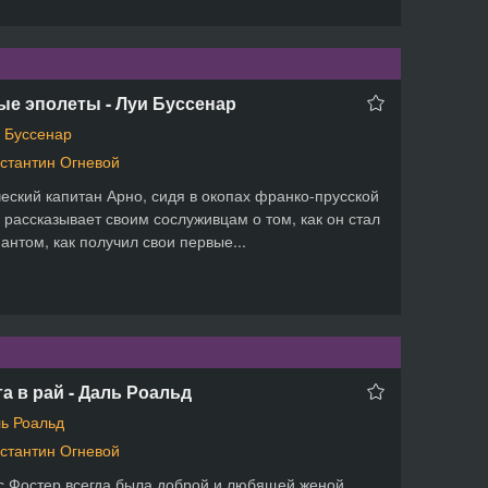
ые эполеты - Луи Буссенар
 Буссенар
стантин Огневой
еский капитан Арно, сидя в окопах франко-прусской
 рассказывает своим сослуживцам о том, как он стал
антом, как получил свои первые...
а в рай - Даль Роальд
ь Роальд
стантин Огневой
 Фостер всегда была доброй и любящей женой.