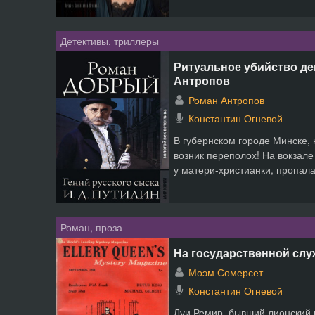
Детективы, триллеры
Ритуальное убийство де
Антропов
Роман Антропов
Константин Огневой
В губернском городе Минске, 
возник переполох! На вокзале
у матери-христианки, пропала
Роман, проза
На государственной слу
Моэм Сомерсет
Константин Огневой
Луи Ремир, бывший лионский 