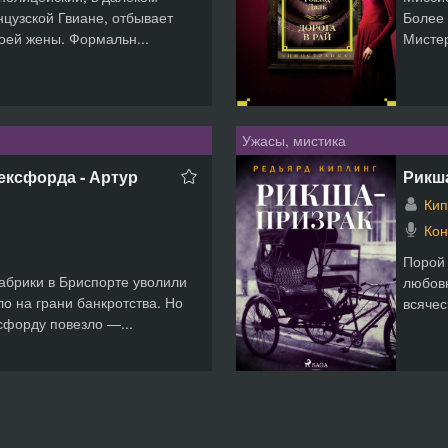
цузской Гвиане, отбывает
Более 
воей жены. Формальн...
Мистер
Ужасы, мистика
ексфорда - Артур
Рикша
Кип
Кон
Порой 
абрики в Бриспорте уволили
любовн
о на грани банкротства. Но
всячес
форду повезло —...