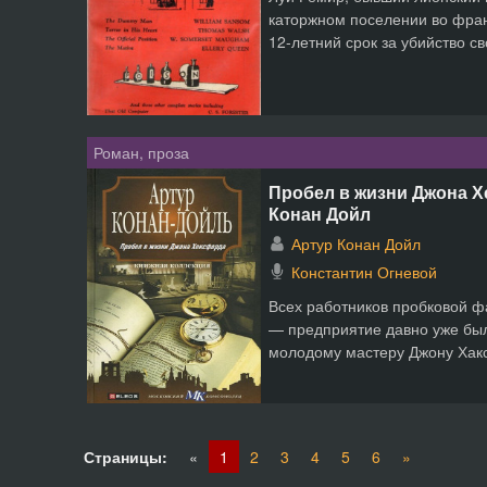
каторжном поселении во фран
12-летний срок за убийство с
Роман, проза
Пробел в жизни Джона Х
Конан Дойл
Артур Конан Дойл
Константин Огневой
Всех работников пробковой ф
— предприятие давно уже был
молодому мастеру Джону Хакс
Страницы:
«
1
2
3
4
5
6
»