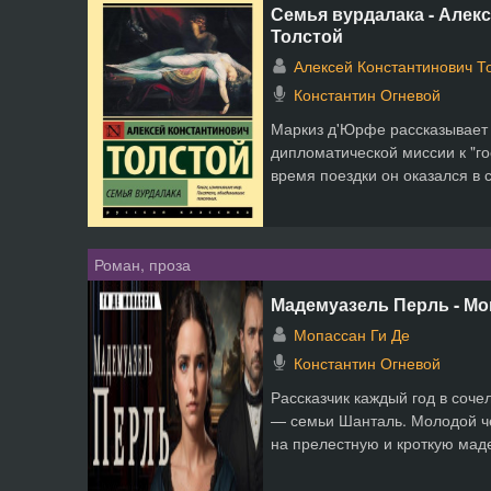
Семья вурдалака - Алек
Толстой
Алексей Константинович Т
Константин Огневой
Маркиз д'Юрфе рассказывает 
дипломатической миссии к "г
время поездки он оказался в с
Роман, проза
Мадемуазель Перль - Мо
Мопассан Ги Де
Константин Огневой
Рассказчик каждый год в соче
— семьи Шанталь. Молодой ч
на прелестную и кроткую маде