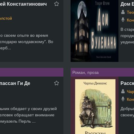
сей Константинович
Дом 
Те
олстой
Кон
В ста
о своем опыте во время
городк
осподарю молдавскому". Во
уедине
ерб...
Роман, проза
пассан Ги Де
Расск
Чар
Кон
льник обедает у своих друзей
Добрый
еловек обращает внимание
своему
муазель Перль ...