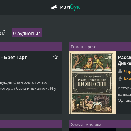
ОЙ
0 аудиокниг
Роман, проза
- Брет Гарт
Расск
Дикк
Чар
Кон
евущий Стан жила только
Истори
которая была индианкой. И у
возмож
Однако
Ужасы, мистика