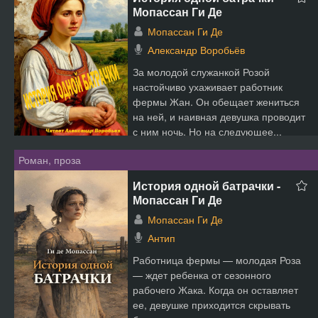
Мопассан Ги Де
Мопассан Ги Де
Александр Воробьёв
За молодой служанкой Розой
настойчиво ухаживает работник
фермы Жан. Он обещает жениться
на ней, и наивная девушка проводит
с ним ночь. Но на следующее...
Роман, проза
История одной батрачки -
Мопассан Ги Де
Мопассан Ги Де
Антип
Работница фермы — молодая Роза
— ждет ребенка от сезонного
рабочего Жака. Когда он оставляет
ее, девушке приходится скрывать