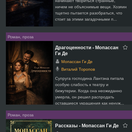
начинают твориться странные,
ничем не объяснимые вещи. Хозяин
тщетно пытается разобраться, что
стоит за этими загадочными п...
Роман, проза
Драгоценности - Мопассан
Ги Де
Мопассан Ги Де
Виталий Торопов
Супруга господина Лантэна питала
особую слабость к театру и
бижутерии. Когда она неожиданно
умерла, он решил распродать
оставшиеся украшения как ненуж...
Роман, проза
Рассказы - Мопассан Ги Де