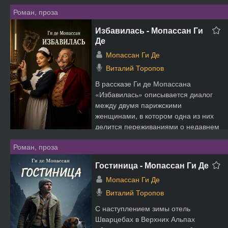
Роман, проза
Избавилась - Мопассан Ги
Де
Мопассан Ги Де
Виталий Торопов
В рассказе Ги де Мопассана
«Избавилась» описывается диалог
между двумя парижскими
женщинами, в котором одна из них
делится переживаниями о недавнем
ра...
Роман, проза
Гостиница - Мопассан Ги Де
Мопассан Ги Де
Виталий Торопов
С наступлением зимы отель
Шварцебах в Верхних Альпах