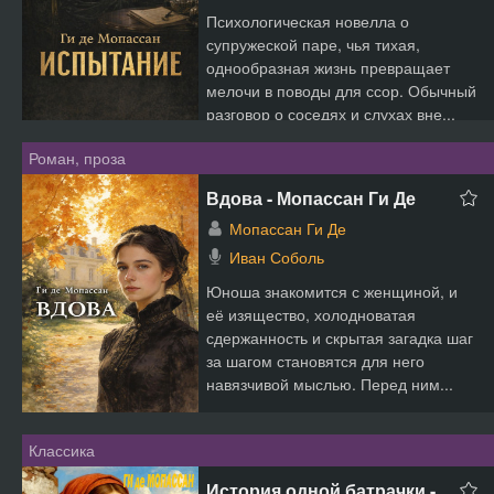
Психологическая новелла о
супружеской паре, чья тихая,
однообразная жизнь превращает
мелочи в поводы для ссор. Обычный
разговор о соседях и слухах вне...
Роман, проза
Вдова - Мопассан Ги Де
Мопассан Ги Де
Иван Соболь
Юноша знакомится с женщиной, и
её изящество, холодноватая
сдержанность и скрытая загадка шаг
за шагом становятся для него
навязчивой мыслью. Перед ним...
Классика
История одной батрачки -