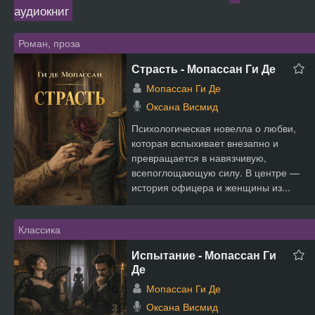
аудиокниг
Роман, проза
Страсть - Мопассан Ги Де
Мопассан Ги Де
Оксана Висмид
Психологическая новелла о любви,
которая вспыхивает внезапно и
превращается в навязчивую,
всепоглощающую силу. В центре —
история офицера и женщины из...
Классика
Испытание - Мопассан Ги
Де
Мопассан Ги Де
Оксана Висмид