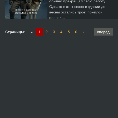
обычно прекращал свою работу.
Однако в этот сезон в здании до
весны остались трое: пожилой
провод...
Страницы:
«
1
2
3
4
5
6
»
вперёд