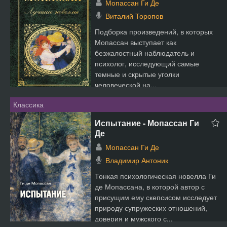
Мопассан Ги Де
Виталий Торопов
Подборка произведений, в которых
Мопассан выступает как
безжалостный наблюдатель и
психолог, исследующий самые
темные и скрытые уголки
человеческой на...
Классика
Испытание - Мопассан Ги
Де
Мопассан Ги Де
Владимир Антоник
Тонкая психологическая новелла Ги
де Мопассана, в которой автор с
присущим ему скепсисом исследует
природу супружеских отношений,
доверия и мужского с...