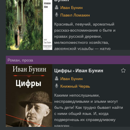
Иван Бунин
Павел Ломакин
Красивый, певучий, ароматный
рассказ-воспоминание о быте и
нравах русской деревни,
мелкопоместного хозяйства,
дворянской усадьбы — натур
уходящих или ...
Роман, проза
Цифры - Иван Бунин
Иван Бунин
Книжный Червь
Какими непослушными,
несправедливыми и злыми могут
быть дети! Как трудно бывает найти
с ними общий язык. И, когда
подвергнешь их справедливому
наказан...