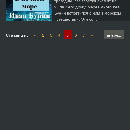
трагедию: его гражданская жена
ушла к его другу. Через много лет
Бунин встретился с ним в морском
путешествии. Эти со...
Страницы:
«
2
3
4
5
6
7
»
вперёд