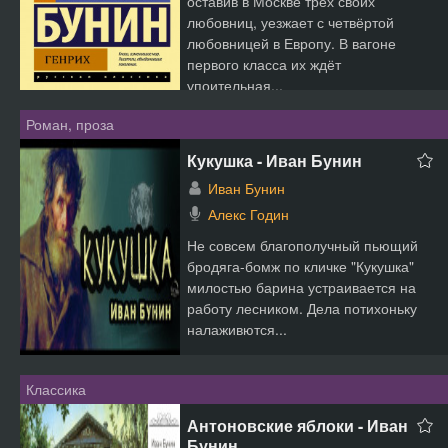
оставив в Москве трёх своих
любовниц, уезжает с четвёртой
любовницей в Европу. В вагоне
первого класса их ждёт
упоительная...
Роман, проза
Кукушка - Иван Бунин
Иван Бунин
Алекс Годин
Не совсем благополучный пьющий
бродяга-бомж по кличке "Кукушка"
милостью барина устраивается на
работу лесником. Дела потихоньку
налаживются...
Классика
Антоновские яблоки - Иван
Бунин