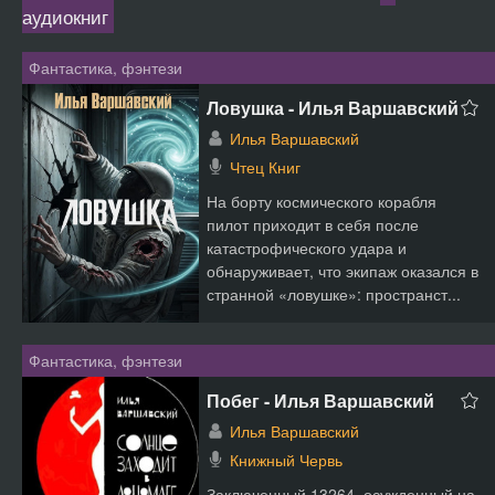
аудиокниг
Фантастика, фэнтези
Ловушка - Илья Варшавский
Илья Варшавский
Чтец Книг
На борту космического корабля
пилот приходит в себя после
катастрофического удара и
обнаруживает, что экипаж оказался в
странной «ловушке»: пространст...
Фантастика, фэнтези
Побег - Илья Варшавский
Илья Варшавский
Книжный Червь
Заключенный 13264, осужденный на