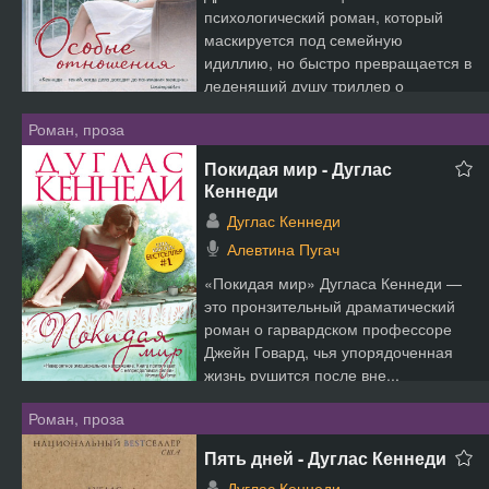
психологический роман, который
маскируется под семейную
идиллию, но быстро превращается в
леденящий душу триллер о
предательст...
Роман, проза
Покидая мир - Дуглас
Кеннеди
Дуглас Кеннеди
Алевтина Пугач
«Покидая мир» Дугласа Кеннеди —
это пронзительный драматический
роман о гарвардском профессоре
Джейн Говард, чья упорядоченная
жизнь рушится после вне...
Роман, проза
Пять дней - Дуглас Кеннеди
Дуглас Кеннеди