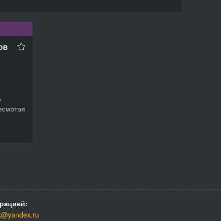
ов
ь
несмотря
рацией:
k@yandex.ru