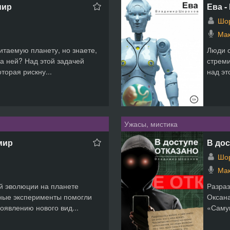
мир
Ева 
Шо
Мак
итаемую планету, но знаете,
Люди с
на ней? Над этой задачей
стреми
торая рискну...
над эт
Ужасы, мистика
мир
В дос
Шо
Мак
й эволюции на планете
Разраз
чные эксперименты помогли
Оксана
появлению нового вид...
«Самум