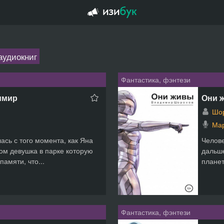
аудиокниг
Фантастика, фэнтези
имир
Они 
Шо
Мар
ась с того момента, как Яна
Челове
ом девушка в парке которую
дальше
памяти, что...
планет
Фантастика, фэнтези