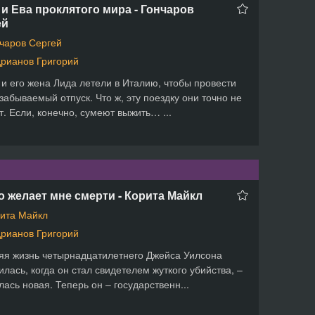
и Ева проклятого мира - Гончаров
ей
чаров Сергей
рианов Григорий
и его жена Лида летели в Италию, чтобы провести
забываемый отпуск. Что ж, эту поездку они точно не
т. Если, конечно, сумеют выжить… ...
то желает мне смерти - Корита Майкл
ита Майкл
рианов Григорий
яя жизнь четырнадцатилетнего Джейса Уилсона
илась, когда он стал свидетелем жуткого убийства, –
лась новая. Теперь он – государственн...