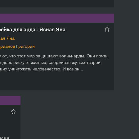
ейка для арда - Ясная Яна
ая Яна
рианов Григорий
ают, что этот мир защищают воины-арды. Они почти
 день рискуют жизнью, сдерживая жутких тварей,
их уничтожить человечество. И все зн...
тся в