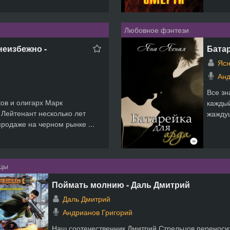
Любовное фэнтези
неизбежно -
Батар
Ясн
Анд
Все зн
ов и олигарх Марк
каждый
 Лейтенант несколько лет
жаждущ
продаже на черном рынке ...
цы
Поймать молнию - Даль Дмитрий
Даль Дмитрий
Андрианов Григорий
Наш соотечественник Дмитрий Стрельцов переноси