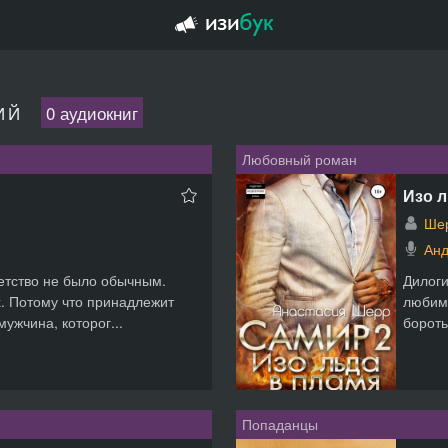
ИЙ
0 аудиокниг
Любовный роман
Изо л
Шер
Анд
детство не было обычным.
Дилоги
ех. Потому что принадлежит
любимо
ужчина, которог...
бороть
Попаданцы