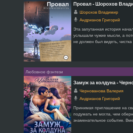
Провал - Шорохов Влад
Шорохов Владимир
Андрианов Григорий
Эта запутанная история начал
услышали чужие мысли, а пот
не должен был видеть, чистка 
Любовное фэнтези
Замуж за колдуна - Чер
Чернованова Валерия
Андрианов Григорий
Принимая приглашение на сва
подумать не могла, чем оберн
знаменательное событие. Вмес