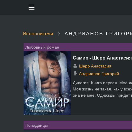
Исполнители
АНДРИАНОВ ГРИГОР
Любовный роман
Самир - Шерр Анастасия
Шерр Анастасия
Андрианов Григорий
Дилогия. Книга первая. Моё 
Моя жизнь не такая, как у вс
она не мне. Однажды придёт м
Попаданцы