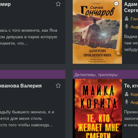
имир
Адам 
Серг
Гон
Анд
ась с того момента, как Яна
Вадим 
ом девушка в парке которую
там не
памяти, что...
забуду
Детективы, триллеры
нованова Валерия
Те, к
Кор
Анд
дьбу бывшего жениха, я и
Прежн
ется для меня столь
законч
то того чтобы навсегда...
и нача