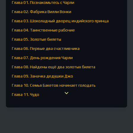
Глава 01. Познакомьтесь с Чарли
Глава 02. Фабрика Вилли Вонки
Глава 03. Шоколадный дворец индийского принца
Глава 04. Таинственные рабочие
Глава 05. Золотые билеты
Глава 06. Первые два счастливчика
Глава 07. День рождения Чарли
Глава 08. Найдены ещё два золотых билета
Глава 09. Заначка дедушки Джо
Глава 10. Семья Бакетов начинает голодать
Глава 11. Чудо
Глава 12. О чём говорилось в золотом билете
Глава 13. Долгожданный день наступил
Глава 14. Вилли Вонка
Глава 15. Шоколадная река