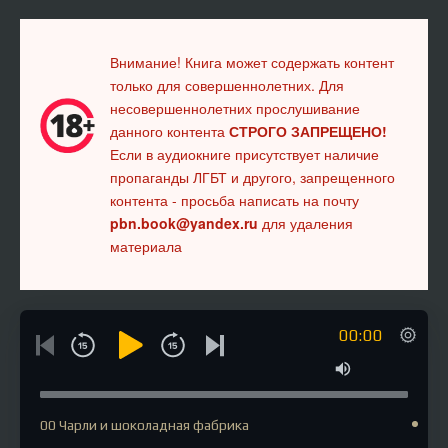
Внимание! Книга может содержать контент
только для совершеннолетних. Для
несовершеннолетних прослушивание
данного контента
СТРОГО ЗАПРЕЩЕНО!
Если в аудиокниге присутствует наличие
пропаганды ЛГБТ и другого, запрещенного
контента - просьба написать на почту
pbn.book@yandex.ru
для удаления
материала
00:00
00 Чарли и шоколадная фабрика