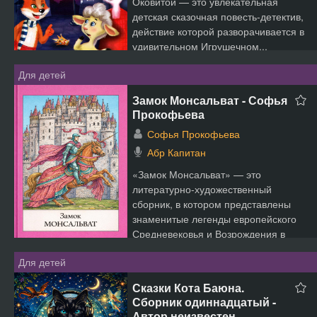
Оковитой — это увлекательная
детская сказочная повесть-детектив,
действие которой разворачивается в
удивительном Игрушечном...
Для детей
Замок Монсальват - Софья
Прокофьева
Софья Прокофьева
Абр Капитан
«Замок Монсальват» — это
литературно-художественный
сборник, в котором представлены
знаменитые легенды европейского
Средневековья и Возрождения в
увле...
Для детей
Сказки Кота Баюна.
Сборник одиннадцатый -
Автор неизвестен