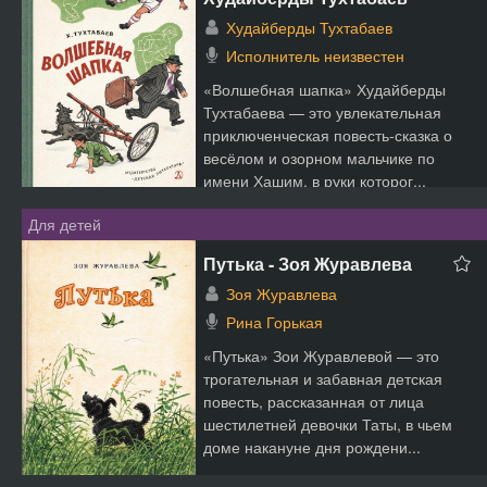
Худайберды Тухтабаев
Исполнитель неизвестен
«Волшебная шапка» Худайберды
Тухтабаева — это увлекательная
приключенческая повесть-сказка о
весёлом и озорном мальчике по
имени Хашим, в руки которог...
Для детей
Путька - Зоя Журавлева
Зоя Журавлева
Рина Горькая
«Путька» Зои Журавлевой — это
трогательная и забавная детская
повесть, рассказанная от лица
шестилетней девочки Таты, в чьем
доме накануне дня рождени...