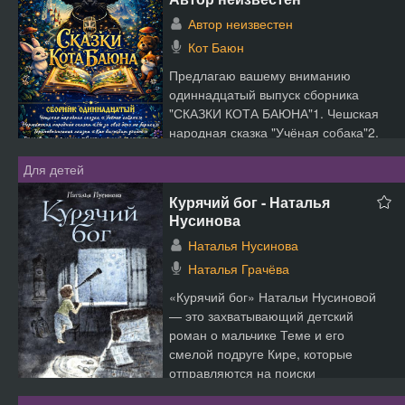
Автор неизвестен
Кот Баюн
Предлагаю вашему вниманию
одиннадцатый выпуск сборника
"СКАЗКИ КОТА БАЮНА"1. Чешская
народная сказка "Учёная собака"2.
Норвежская ...
Для детей
Курячий бог - Наталья
Нусинова
Наталья Нусинова
Наталья Грачёва
«Курячий бог» Натальи Нусиновой
— это захватывающий детский
роман о мальчике Теме и его
смелой подруге Кире, которые
отправляются на поиски
волшебного...