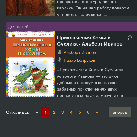
превратила его в уродливого
карлика. Он нашел работу поваром
у герцога, подружился ...
Для детей
Приключения Хомы и
Суслика - Альберт Иванов
Альберт Иванов
Назар Безруков
«Приключения Хомы и Суслика»
Альберта Иванова — это цикл
добрых и остроумных сказок о
забавных приключениях двух
неразлучных друзей, живущих по
соседс...
Страницы:
«
1
2
3
4
5
6
»
вперёд