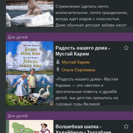
Стремление сделать нечто
исключительное, почти грандиозное,
всегда идет рядом с опасностью.
Даже обычная детская забава несет
в себе особый смысл и св...
Для детей
Радость нашего дома -
Мустай Карим
Мустай Карим
Ольга Сергеевна
«Радость нашего дома» Мустая
Карима — это светлая и
трогательная повесть о дружбе
детей, чье детство пришлось на
суровые годы Великой
Отечественной во...
Для детей
Волшебная шапка -
Худайберды Тухтабаев