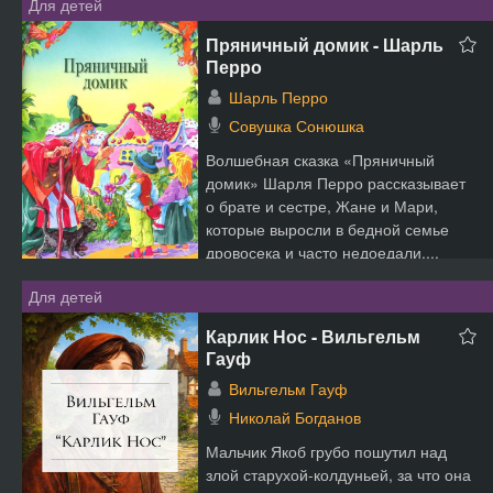
Для детей
Пряничный домик - Шарль
Перро
Шарль Перро
Совушка Сонюшка
Волшебная сказка «Пряничный
домик» Шарля Перро рассказывает
о брате и сестре, Жане и Мари,
которые выросли в бедной семье
дровосека и часто недоедали....
Для детей
Карлик Нос - Вильгельм
Гауф
Вильгельм Гауф
Николай Богданов
Мальчик Якоб грубо пошутил над
злой старухой-колдуньей, за что она