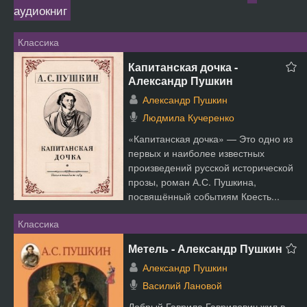
аудиокниг
Классика
Капитанская дочка -
Александр Пушкин
Александр Пушкин
Людмила Кучеренко
«Капитанская дочка» — Это одно из
первых и наиболее известных
произведений русской исторической
прозы, роман А.С. Пушкина,
посвящённый событиям Кресть...
Классика
Метель - Александр Пушкин
Александр Пушкин
Василий Лановой
Добрый Гаврила Гаврилович жил в