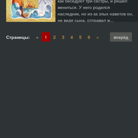
как беседуют три сестры, и решил
жениться. У него родился
наследник, но из-за злых наветов он,
не видя сына, отправил ж...
Страницы:
«
1
2
3
4
5
6
»
вперёд