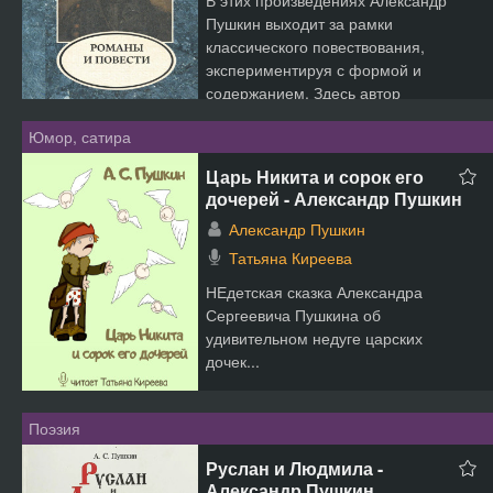
В этих произведениях Александр
Пушкин выходит за рамки
классического повествования,
экспериментируя с формой и
содержанием. Здесь автор
предстает пере...
Юмор, сатира
Царь Никита и сорок его
дочерей - Александр Пушкин
Александр Пушкин
Татьяна Киреева
НЕдетская сказка Александра
Сергеевича Пушкина об
удивительном недуге царских
дочек...
Поэзия
Руслан и Людмила -
Александр Пушкин