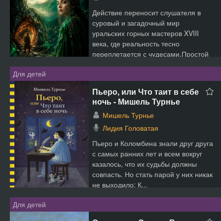
Действие переносит слушателя в
суровый и загадочный мир
уральских горных мастеров XVIII
века, где реальность тесно
переплетается с чудесами.Простой
ру...
Для детей
Пьеро, или Что таит в себе
ночь - Мишель Турнье
Мишель Турнье
Лидия Головатая
Пьеро и Коломбина знали друг друга
с самых ранних лет и всем вокруг
казалось, что их судьбы должны
совпасть. Но стать парой у них никак
не выходило: К...
Для детей