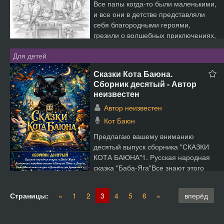
Все папы когда-то были маленькими,
и все они в детстве представляли
себя благородными героями,
грезили о волшебных приключениях,
побеждали зло и ковар...
Для детей
Сказки Кота Баюна.
Сборник десятый - Автор
неизвестен
Автор неизвестен
Кот Баюн
Предлагаю вашему вниманию
десятый выпуск сборника "СКАЗКИ
КОТА БАЮНА"1. Русская народная
сказка "Баба-Яга"Все знают этого
персонаж...
Страницы:
«
1
2
3
4
5
6
»
вперёд