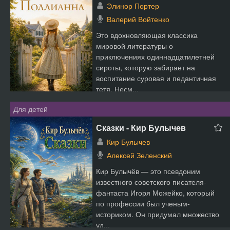
Элинор Портер
Валерий Войтенко
Это вдохновляющая классика
мировой литературы о
приключениях одиннадцатилетней
сироты, которую забирает на
воспитание суровая и педантичная
тетя. Несм...
Для детей
Сказки - Кир Булычев
Кир Булычев
Алексей Зеленский
Кир Булычёв — это псевдоним
известного советского писателя-
фантаста Игоря Можейко, который
по профессии был ученым-
историком. Он придумал множество
уд...