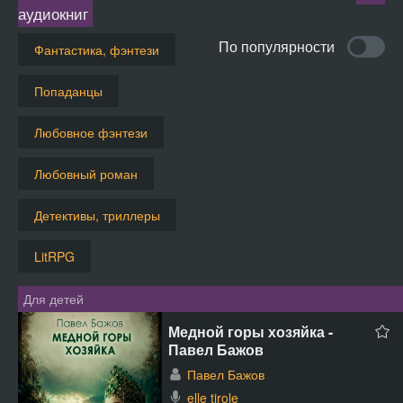
аудиокниг
По популярности
Фантастика, фэнтези
Попаданцы
Любовное фэнтези
Любовный роман
Детективы, триллеры
LitRPG
Для детей
Медной горы хозяйка -
Павел Бажов
Павел Бажов
elle tirole