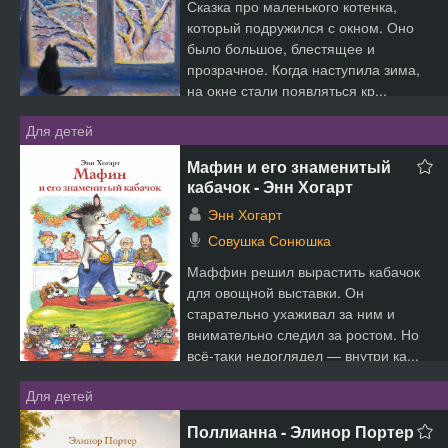
Сказка про маленького котенка,
который подружился с окном. Оно
было большое, блестящее и
прозрачное. Когда наступила зима,
на окне стали появляться кр...
Для детей
Мафин и его знаменитый
кабачок - Энн Хогарт
Энн Хогарт
Совушка Сонюшка
Маффин решил вырастить кабачок
для овощной выставки. Он
старательно ухаживал за ним и
внимательно следил за ростом. Но
всё-таки недоглядел — внутри ка...
Для детей
Поллианна - Элинор Портер