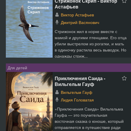
Стрижонок Скрип - Виктор
Астафьев
Виктор Астафьев
Дмитрий Васянович
Стрижонок жил в норке вместе с
мамой и другими птенцами. Его отца
убили выстрелом из рогатки, и мать
в одиночку растила весь выводок. Но
однажды стриж...
Для детей
Приключения Саида -
Вильгельм Гауф
Вильгельм Гауф
Лидия Головатая
«Приключения Саида» Вильгельма
Гауфа — это поучительная
восточная сказка о юноше, который
отправляется в путешествие ради