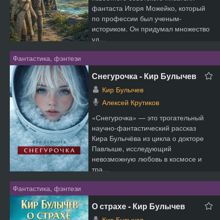
фантаста Игоря Можейко, который
по профессии был ученым-
историком. Он придумал множество
уд...
Фантастика, фэнтези
Снегурочка - Кир Булычев
Кир Булычев
Алексей Крутиков
«Снегурочка» — это трогательный
научно-фантастический рассказ
Кира Булычёва из цикла о докторе
Павлыше, исследующий
невозможную любовь в космосе и
тра...
Фантастика, фэнтези
О страхе - Кир Булычев
Кир Булычев