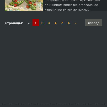
принципом является агрессивное
отношение ко всему живому.
Местные обита...
Страницы:
«
1
2
3
4
5
6
»
вперёд