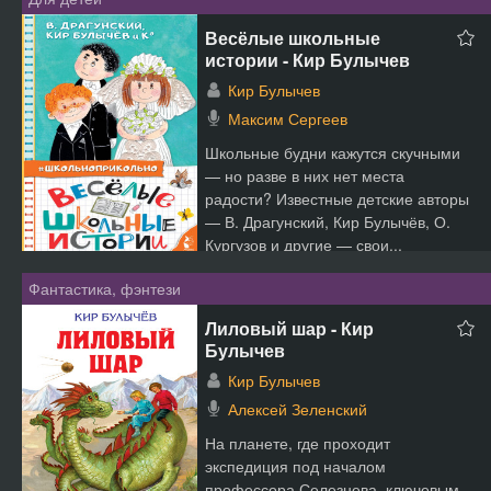
Весёлые школьные
истории - Кир Булычев
Кир Булычев
Максим Сергеев
Школьные будни кажутся скучными
— но разве в них нет места
радости? Известные детские авторы
— В. Драгунский, Кир Булычёв, О.
Кургузов и другие — свои...
Фантастика, фэнтези
Лиловый шар - Кир
Булычев
Кир Булычев
Алексей Зеленский
На планете, где проходит
экспедиция под началом
профессора Селезнева, ключевым