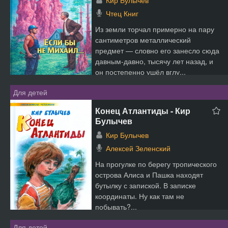
Кир Булычев
Чтец Книг
Из земли торчал примерно на пару
сантиметров металлический
предмет — словно его занесло сюда
давным-давно, тысячу лет назад, и
он постепенно ушёл вглу...
Для детей
Конец Атлантиды - Кир
Булычев
Кир Булычев
Алексей Зеленский
На прогулке по берегу тропического
острова Алиса и Пашка находят
бутылку с запиской. В записке
координаты. Ну как там не
побывать?...
Для детей