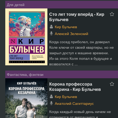
Для детей
Сто лет тому вперёд - Кир
Булычев
Кир Булычев
Алексей Зеленский
Когда сосед приболел, он доверил
Коле ключи от своей квартиры, но не
закрыл доступ к машине времени.
Из-за этого Коля попал в будущее и
возвратился с ...
Фантастика, фэнтези
Корона профессора
Козарина - Кир Булычев
Кир Булычев
Анатолий Сагиттариус
Когда каждый новый день ничем не
отличается от вчерашнего и