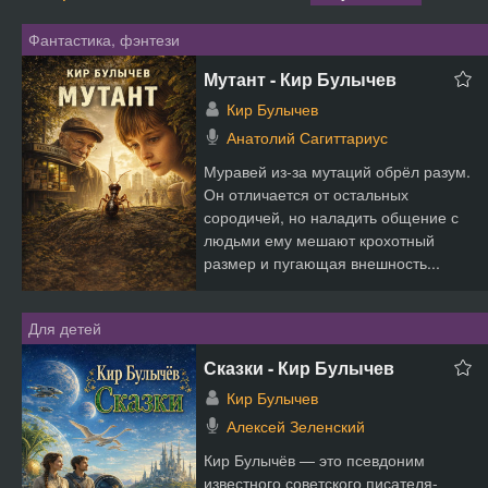
Фантастика, фэнтези
Мутант - Кир Булычев
Кир Булычев
Анатолий Сагиттариус
Муравей из‑за мутаций обрёл разум.
Он отличается от остальных
сородичей, но наладить общение с
людьми ему мешают крохотный
размер и пугающая внешность...
Для детей
Сказки - Кир Булычев
Кир Булычев
Алексей Зеленский
Кир Булычёв — это псевдоним
известного советского писателя-