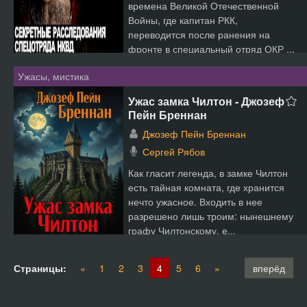
времена Великой Отечественной
Войны, где капитан РКК,
переводится после ранения на
фронте в специальный отряд ОКР ...
Ужасы, мистика
Ужас замка Чилтон - Джозеф
Пейн Бреннан
Джозеф Пейн Бреннан
Сергей Рябов
Как гласит легенда, в замке Чилтон
есть тайная комната, где хранится
нечто ужасное. Входить в нее
разрешено лишь троим: нынешнему
графу Чилтонскому, е...
Страницы:
«
1
2
3
4
5
6
»
вперёд