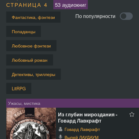
СТРАНИЦА 4
53 аудиокниг
По популярности
Фантастика, фэнтези
Попаданцы
Любовное фэнтези
Любовный роман
Детективы, триллеры
LitRPG
Ужасы, мистика
Из глубин мироздания -
Говард Лавкрафт
Говард Лавкрафт
Выпей ЛАУДАУМ