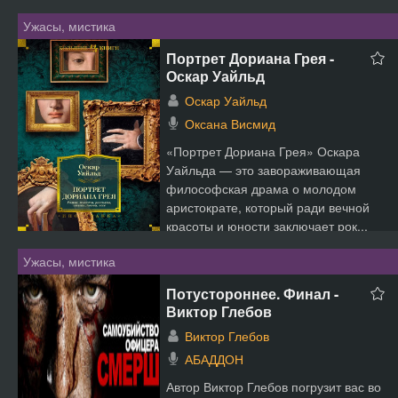
Ужасы, мистика
Портрет Дориана Грея -
Оскар Уайльд
Оскар Уайльд
Оксана Висмид
«Портрет Дориана Грея» Оскара
Уайльда — это завораживающая
философская драма о молодом
аристократе, который ради вечной
красоты и юности заключает рок...
Ужасы, мистика
Потустороннее. Финал -
Виктор Глебов
Виктор Глебов
АБАДДОН
Автор Виктор Глебов погрузит вас во