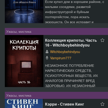
Если купил дом в хорошем районе, с
милыми соседями, развитой
инфраструктурой и буйным
полтергейстом, пора искать
экзорциста. Он все исправит и
сделает...
Ужасы, мистика
Коллекция крипоты. Часть
16 - Witchboybehindyou
Witchboybehindyou
Vampirum777
НЕЗАКОННОЕ ПОТРЕБЛЕНИЕ
НАРКОТИЧЕСКИХ СРЕДСТВ,
ПСИХОТРОПНЫХ ВЕЩЕСТВ, ИХ
АНАЛОГОВ ПРИЧИНЯЕТ ВРЕД
ЗДОРОВЬЮ, ИХ НЕЗАКОННЫЙ
ОБОРОТ ЗАПРЕЩЕН И ВЛЕЧЕТ
Ужасы, мистика
УСТАНО...
Кэрри - Стивен Кинг