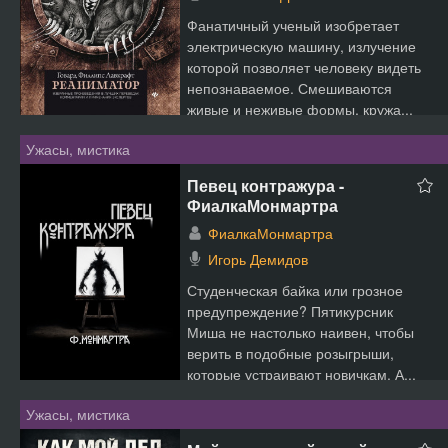
Фанатичный ученый изобретает
электрическую машину, излучение
которой позволяет человеку видеть
непознаваемое. Смешиваются
живые и неживые формы, кружа...
Ужасы, мистика
Певец контражура -
ФиалкаМонмартра
ФиалкаМонмартра
Игорь Демидов
Студенческая байка или грозное
предупреждение? Пятикурсник
Миша не настолько наивен, чтобы
верить в подобные розыгрыши,
которые устраивают новичкам. А...
Ужасы, мистика