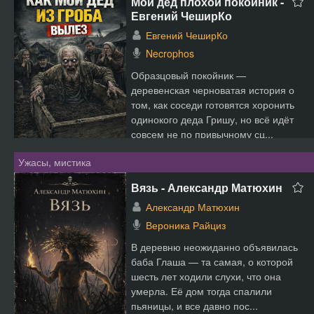
Мой дед плохой покойник -
Евгений ЧеширКо
Евгений ЧеширКо
Necrophos
Образцовый покойник —
деревенская черноватая история о
том, как соседи готовятся хоронить
одинокого деда Гришу, но всё идёт
совсем не по привычному сц...
Ужасы, мистика
Вязь - Александр Матюхин
Александр Матюхин
Вероника Райциз
В деревню неожиданно объявилась
баба Глаша — та самая, о которой
шесть лет ходили слухи, что она
умерла. Её дом тогда спалили
пьяницы, и все давно пос...