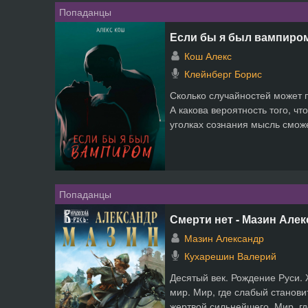
Попаданцы
Если бы я был вампиром
Кош Алекс
Клейнберг Борис
Сколько случайностей может 
А какова вероятность того, чт
уголках сознания мысль сможе
Попаданцы
Смерти нет - Мазин Але
Мазин Александр
Кухарешин Валерий
Десятый век. Рождение Руси.
мир. Мир, где слабый станови
жертвой сильнейшего. Мир, где