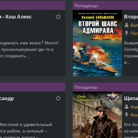
Попаданцы
 - Кош Алекс
Втор
Бол
Пол
подкинуть нам жизнь? Много!
Бывши
о проскользнувшая где-то в
Октябр
т соединить...
пораже
в...
Попаданцы
ксандр
Щипа
Кор
Кс
 Жестокий и удивительный
Кто бы
тся рабом, а сильный –
из неб
 главные дороги – ...
хочешь