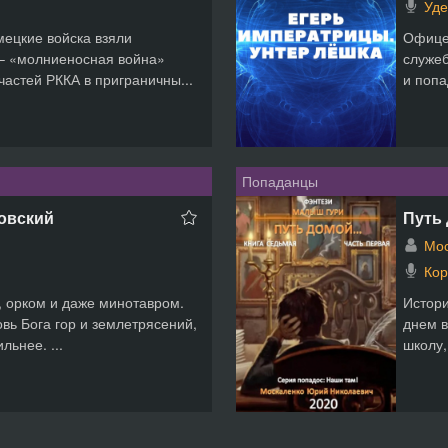
Уде
мецкие войска взяли
Офицер
 – «молниеносная война»
служеб
частей РККА в приграничны...
и попа
Попаданцы
ковский
Путь
Мо
Кор
, орком и даже минотавром.
Истори
овь Бога гор и землетрясений,
днем в
льнее. ...
школу,