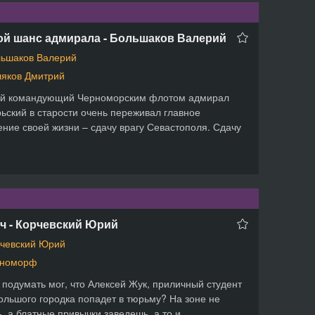
ой шанс адмирала - Большаков Валерий
ьшаков Валерий
яков Дмитрий
й командующий Черноморским флотом адмирал
ьский в старости очень переживал главное
ние своей жизни – сдачу врагу Севастополя. Сдачу
ч - Корчевский Юрий
чевский Юрий
еноморф
 подумать мог, что Алексей Жук, приличный студент
ольшого городка попадет в тюрьму? На зоне не
, а блатные привычки заведешь, а то и...