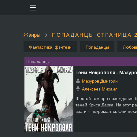
Жанры
ПОПАДАНЦЫ СТРАНИЦА 
Фантастика, фэнтези
Попаданцы
Любов
Попаданцы
Тени Некрополя - Мазур
Мазуров Дмитрий
Алексеев Михаил
Шестой том про похождения б
теней Криса Дарка. На этот р
враги – некроманты. Они похит