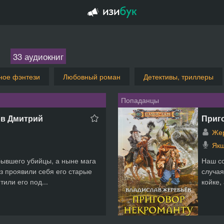
2
33 аудиокниг
ное фэнтези
Любовный роман
Детективы, триллеры
Попаданцы
ов Дмитрий
Приг
Жер
Якш
ывшего убийцы, а ныне мага
Наш со
аз проявили себя его старые
случая
или его под...
койке,