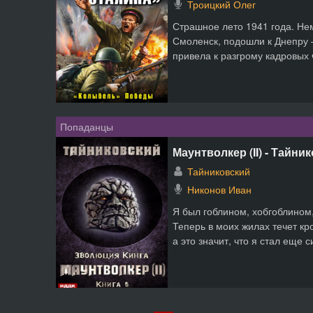
Троицкий Олег
Страшное лето 1941 года. Не
Смоленск, подошли к Днепру
привела к разгрому кадровых 
Попаданцы
Маунтволкер (II) - Тайни
Тайниковский
Никонов Иван
Я был гоблином, хобгоблином
Теперь в моих жилах течет кр
а это значит, что я стал еще си