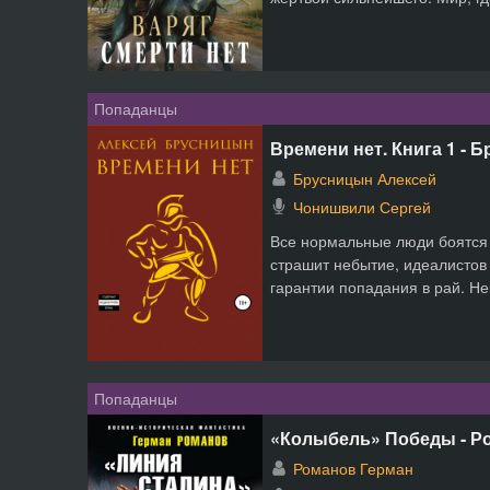
Попаданцы
Времени нет. Книга 1 - 
Брусницын Алексей
Чонишвили Сергей
Все нормальные люди боятся
страшит небытие, идеалистов
гарантии попадания в рай. Не
Попаданцы
«Колыбель» Победы - Р
Романов Герман