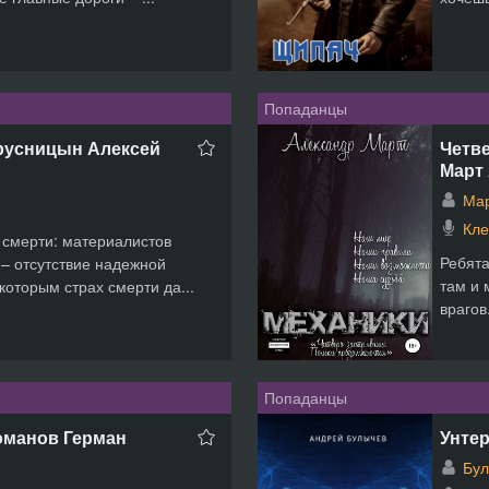
Попаданцы
Брусницын Алексей
Четве
Март
Мар
Кле
 смерти: материалистов
Ребята
 – отсутствие надежной
там и 
которым страх смерти да...
врагов
Попаданцы
оманов Герман
Унтер
Бул