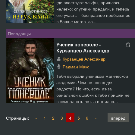
где властвуют эльфы, пришлось
нелегко: спутники предали, и теперь
его участь – бесправное пребывание
в Башне магов, да...
Попаданцы
Ученик поневоле -
Курзанцев Александр
Курзанцев Александр
Радман Макс
Тебя выбрали учеником магической
академии. Чем не повод для
радости? Но что, если из-за
банальной ошибки к тебе пришли не
в семнадцать лет, а в тридца...
Страницы:
«
1
2
3
4
5
6
»
вперёд