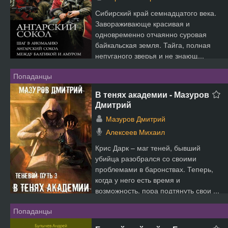
Сибирский край семнадцатого века.
Завораживающе красивая и
одновременно отчаянно суровая
байкальская земля. Тайга, полная
непуганого зверья и не знающ...
Попаданцы
В тенях академии - Мазуров
Дмитрий
Мазуров Дмитрий
Алексеев Михаил
Крис Дарк – маг теней, бывший
убийца разобрался со своими
проблемами в баронствах. Теперь,
когда у него есть время и
возможность, пора подтянуть свои ...
Попаданцы