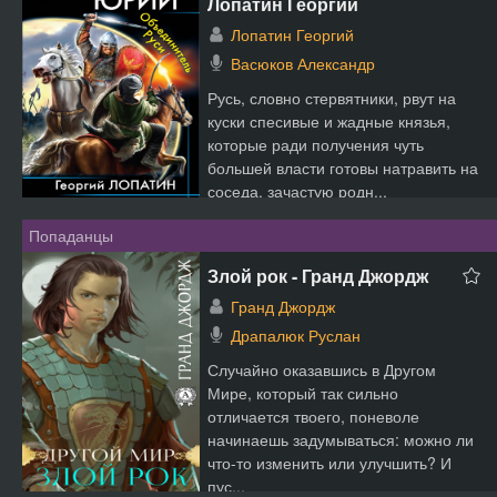
Лопатин Георгий
Лопатин Георгий
Васюков Александр
Русь, словно стервятники, рвут на
куски спесивые и жадные князья,
которые ради получения чуть
большей власти готовы натравить на
соседа, зачастую родн...
Попаданцы
Злой рок - Гранд Джордж
Гранд Джордж
Драпалюк Руслан
Случайно оказавшись в Другом
Мире, который так сильно
отличается твоего, поневоле
начинаешь задумываться: можно ли
что-то изменить или улучшить? И
пус...