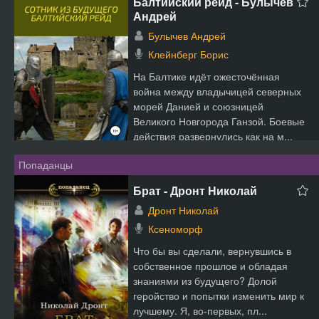
Балтийский рейд - Булычев
Андрей
Булычев Андрей
Клейнберг Борис
На Балтике идёт ожесточённая
война между владычицей северных
морей Данией и союзницей
Великого Новгорода Ганзой. Боевые
действия развернулись как на м...
Попаданцы
Брат - Дронт Николай
Дронт Николай
Ксеноморф
Что бы вы сделали, вернувшись в
собственное прошлое и обладая
знаниями из будущего? Долой
геройство и попытки изменить мир к
лучшему. Я, во-первых, пл...