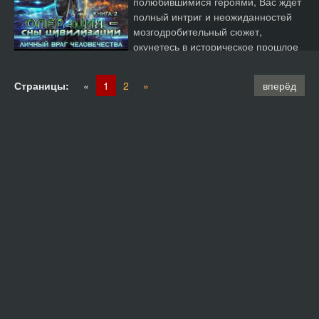
полюбившимися героями, Вас ждет
полный интриг и неожиданностей
мозгодробительный сюжет,
окунетесь в историческое прошлое
побыва...
Страницы:
«
1
2
»
вперёд