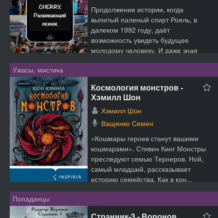
Продолжение истории, когда
выпитый паленый спирт Рояль, в
далеком 1992 году, даёт
возможность увидеть будущее
молодому человеку. И даже зная
предстоящ...
Ужасы, мистика
Космология монстров -
Хэмилл Шон
Хэмилл Шон
Ващенко Семен
«Кошмары героев станут вашими
кошмарами». Стивен Кинг Монстры
преследуют семью Тернеров. Ной,
самый младший, рассказывает
историю семейства. Как в кон...
Попаданцы
Странник-3 - Воронов