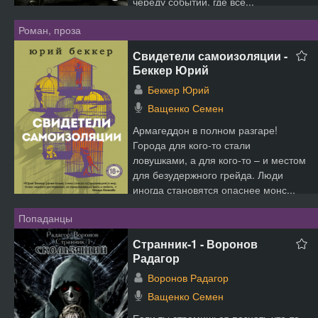
череду событий, где все...
Роман, проза
Свидетели самоизоляции -
Беккер Юрий
Беккер Юрий
Ващенко Семен
Армагеддон в полном разгаре!
Города для кого-то стали
ловушками, а для кого-то – и местом
для безудержного грейда. Люди
иногда становятся опаснее монс...
Попаданцы
Странник-1 - Воронов
Радагор
Воронов Радагор
Ващенко Семен