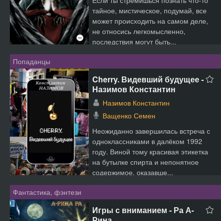
Если ты стремишься познать что-то
тайное, мистическое, подумай, все
может происходить на самом деле,
не относись легкомысленно,
последствия могут быть...
Попаданцы
Cherry. Видевший будущее -
Назимов Константин
Назимов Константин
Ващенко Семен
Неожиданно завершилась встреча с
одноклассниками в далёком 1992
году. Виной тому красивая этикетка
на бутылке спирта и непонятное
содержимое, оказавше...
Фантастика, фэнтези
Игры с вниманием - Ра А-
Рина