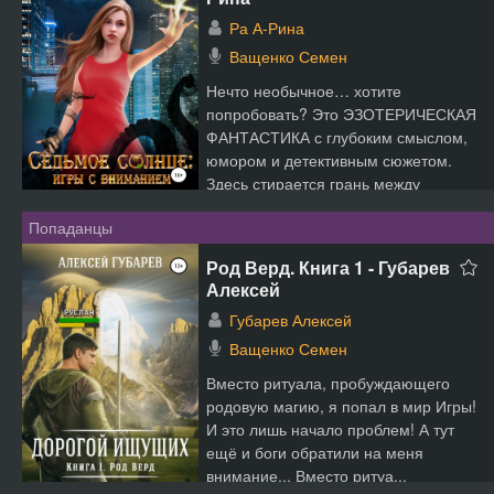
Ра А-Рина
Ващенко Семен
Нечто необычное… хотите
попробовать? Это ЭЗОТЕРИЧЕСКАЯ
ФАНТАСТИКА с глубоким смыслом,
юмором и детективным сюжетом.
Здесь стирается грань между
фантаз...
Попаданцы
Род Верд. Книга 1 - Губарев
Алексей
Губарев Алексей
Ващенко Семен
Вместо ритуала, пробуждающего
родовую магию, я попал в мир Игры!
И это лишь начало проблем! А тут
ещё и боги обратили на меня
внимание... Вместо ритуа...