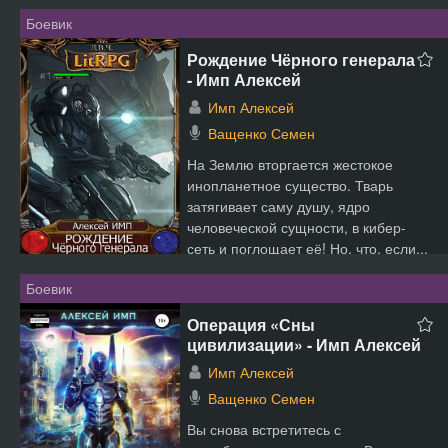
Боевик
Рождение Чёрного генерала
- Имп Алексей
Имп Алексей
Ващенко Семен
На Землю вторгается жестокое
инопланетное существо. Тварь
затягивает саму душу, ядро
человеческой сущности, в кибер-
сеть и поглощает её! Но, что, если...
Боевик
Операция «Сны
цивилизации» - Имп Алексей
Имп Алексей
Ващенко Семен
Вы снова встретитесь с