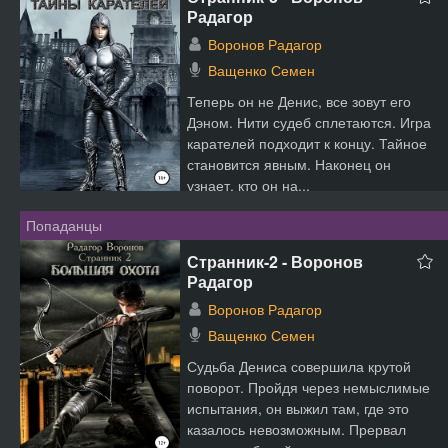
Радагор
Воронов Радагор
Ващенко Семен
Теперь он не Денис, все зовут его
Дэном. Нити судеб сплетаются. Игра
карателей подходит к концу. Тайное
становится явным. Наконец он
узнает, кто он на...
Попаданцы
Странник-2 - Воронов
Радагор
Воронов Радагор
Ващенко Семен
Судьба Дениса совершила крутой
поворот. Пройдя через немыслимые
испытания, он выжил там, где это
казалось невозможным. Прервал