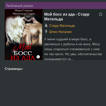
статуэтку. А владел...
Любовный роман
Мой босс из ада - Старр
Матильда
Старр Матильда
Штин Наталия
У меня худший в мире босс, а
уволиться с работы я не могу. Могу
лишь стараться сталкиваться с ним
не так часто. Но увы, обстоятельства
складываются та...
Страницы: