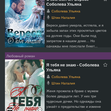
Соболева Ульяна
Соболева Ульяна
Штин Наталия
Вереск давно умерла, истлела, и я
забыла запах этих проклятых цветов
на долгие годы. Они были под
запретом в нашем доме… Но
однажды мне прислали букет...
Любовный роман
Я тебя не знаю - Соболева
Ульяна
Соболева Ульяна
Штин Наталия
Женя прожила в браке с мужем
более двадцати лет. У них три
чудесные дочки. Но однажды она
узнаёт о предательстве и измене