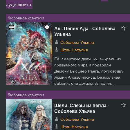
аудиокнига
Любовное фэнтези
Аш. Пепел Ада - Соболева
Ульяна
Соболева Ульяна
Штин Наталия
Её, смертную девушку, выкрали из
привычного мира и подарили
Демону Высшего Ранга, полководцу
Армии Апокалипсиса. Безмолвная
рабыня, она должна выполня...
Любовное фэнтези
Шели. Слезы из пепла -
Соболева Ульяна
Соболева Ульяна
Штин Наталия