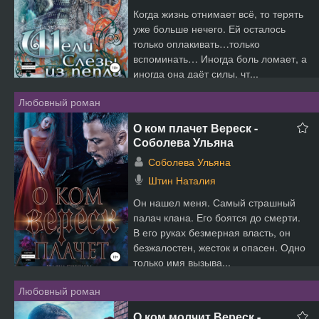
Когда жизнь отнимает всё, то терять
уже больше нечего. Ей осталось
только оплакивать…только
вспоминать… Иногда боль ломает, а
иногда она даёт силы, чт...
Любовный роман
О ком плачет Вереск -
Соболева Ульяна
Соболева Ульяна
Штин Наталия
Он нашел меня. Самый страшный
палач клана. Его боятся до смерти.
В его руках безмерная власть, он
безжалостен, жесток и опасен. Одно
только имя вызыва...
Любовный роман
О ком молчит Вереск -