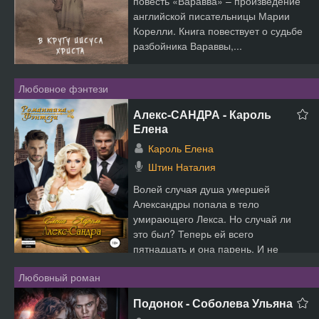
повесть «Варавва» – произведение
английской писательницы Марии
Корелли. Книга повествует о судьбе
разбойника Вараввы,...
Любовное фэнтези
Алекс-САНДРА - Кароль
Елена
Кароль Елена
Штин Наталия
Волей случая душа умершей
Александры попала в тело
умирающего Лекса. Но случай ли
это был? Теперь ей всего
пятнадцать и она парень. И не
просто парень...
Любовный роман
Подонок - Соболева Ульяна