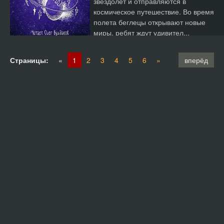
звездолет и отправляются в
космическое путешествие. Во время
полета беглецы открывают новые
миры, ребят ждут удивител...
Страницы:
«
1
2
3
4
5
6
»
вперёд