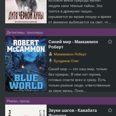
Испокон веков природа являет
людям свои тёмные тайны. Зло
таится в дремучих чащах,
скрывается во мраке пещер и время
от времени выбирается на свет, чт...
Детективы, триллеры
Синий мир - Маккаммон
Роберт
Маккаммон Роберт
Булдаков Олег
Синий мир — это наш мир, только
без прикрас. В нём нет героев,
готовых спасти всех и сразу. Есть
только разные люди, ответственные
за свою жизнь. Порн...
Роман, проза
Звуки шагов - Кавабата
Ясунари