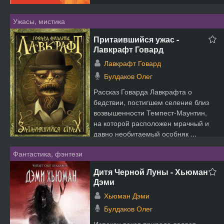
Ужасы, мистика
Притаившийся ужас -
Лавкрафт Говард
Лавкрафт Говард
Булдаков Олег
Рассказ Говарда Лавкрафта о
бедствии, постигшем селение близ
возвышенности Темпест-Маунтин,
на которой расположен мрачный и
давно необитаемый особняк ...
Фантастика, фэнтези
Дитя Черной Луны - Хьюман
Дэми
Хьюман Дэми
Булдаков Олег