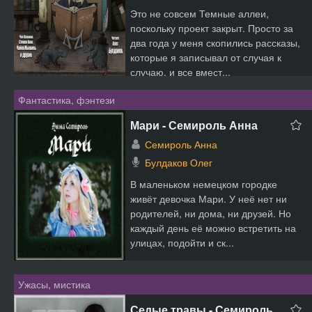
Это не совсем Темные аллеи,
поскольку проект закрыт. Просто за
два года у меня скопились рассказы,
которые я записывал от случая к
случаю, и все вмест...
Фантастика, фэнтези
Мари - Семироль Анна
Семироль Анна
Булдаков Олег
В маленьком немецком городке
живёт девочка Мари. У неё нет ни
родителей, ни дома, ни друзей. Но
каждый день её можно встретить на
улицах, подойти и ск...
Ужасы, мистика
Седые травы - Семироль