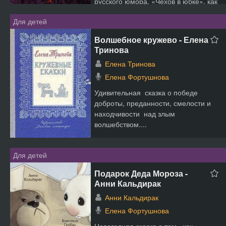
русского юмора, «Чехов в юбке», как
е...
Для детей
Волшебное кружево - Елена
Тринова
Елена Тринова
Елена Фортушнова
Удивительная сказка о победе
доброты, преданности, смелости и
находчивости над злым
волшебством....
Для детей
Подарок Деда Мороза -
Анни Кальдирак
Анни Кальдирак
Елена Фортушнова