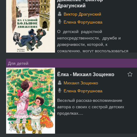
Драгунский
Виктор Драгунский
Елена Фортушнова
О детской радостной
непосредственности, дружбе и
доверчивости, которой, к
сожалению, могут воспользоваться
нехорошие люди…...
Для детей
Ёлка - Михаил Зощенко
Михаил Зощенко
Елена Фортушнова
Веселый рассказ-воспоминание
автора о своих с сестрой детских
проделках....