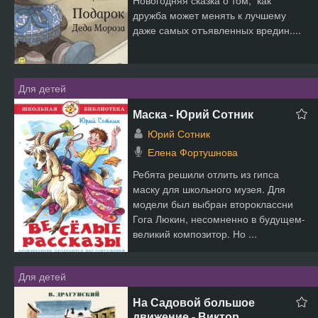
Новогодняя сказка о том, как
дружба может менять к лучшему
даже самых отъявленных вредин....
Для детей
Маска - Юрий Сотник
Юрий Сотник
Елена Фортушнова
Ребята решили отлить из гипса
маску для школьного музея. Для
модели был выбран второклассни
Гога Люкин, несомненно в будущем-
великий композитор. Но ...
Для детей
На Садовой большое
движение - Виктор