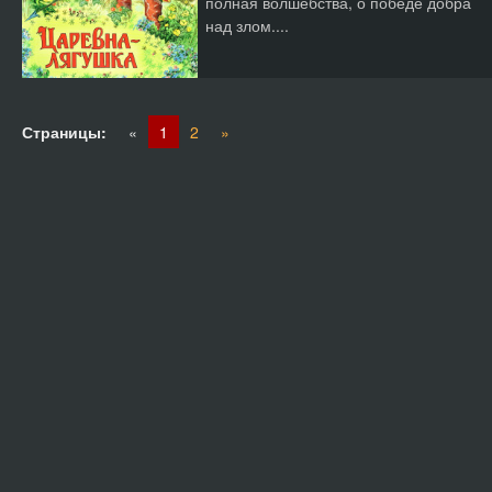
полная волшебства, о победе добра
над злом....
Страницы:
«
1
2
»