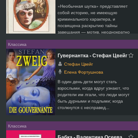
«Необычная шутка» представляет
собой историю, не имеющую
криминального характера, и
посвящена раскрытию тайны
завещания — мотив, неоднократно
привлека...
Классика
Гувернантка - Стефан Цвейг
Стефан Цвейг
Елена Фортушнова
В один день дети могут стать
взрослыми, когда вдруг узнают, что
родители им лгали, что люди могут
быть дурными и подлыми; когда
столкнутся с несправед...
Классика
Бабка - Валентина Осеева