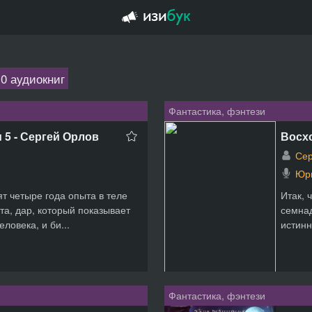
0 аудиокниг
Фантастика, фэнтези
 5 - Сергей Орлов
Восхо
Сер
Юр
т четыре года опыта в теле
Итак, 
та, дар, который показывает
семнад
ловека, и би...
истинн
Фантастика, фэнтези