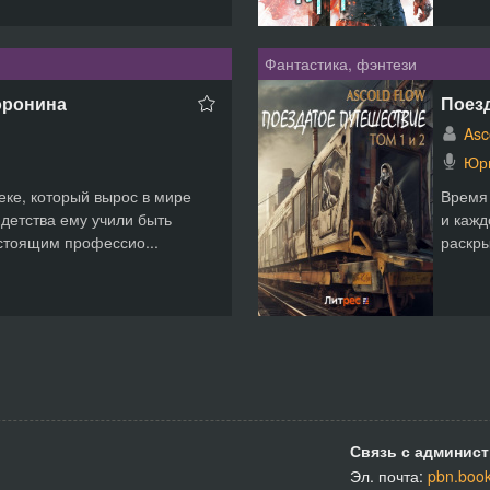
Фантастика, фэнтези
оронина
Поезд
Asc
Юр
еке, который вырос в мире
Время 
 детства ему учили быть
и кажд
астоящим профессио...
раскры
Связь с админист
Эл. почта:
pbn.boo