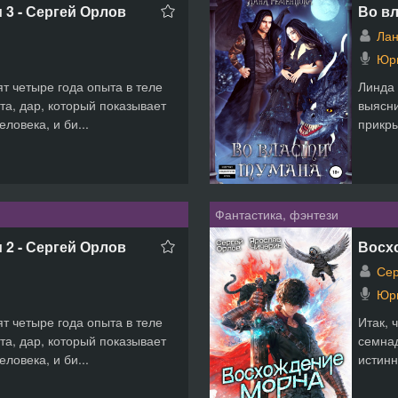
 3 - Сергей Орлов
Во вл
Лан
Юр
т четыре года опыта в теле
Линда 
та, дар, который показывает
выясни
ловека, и би...
прикры
Фантастика, фэнтези
 2 - Сергей Орлов
Восх
Сер
Юр
т четыре года опыта в теле
Итак, 
та, дар, который показывает
семнад
ловека, и би...
истинн