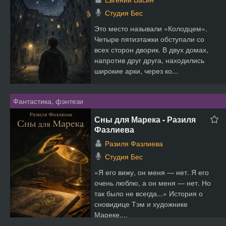
Студия Бес
Это место называли «Колодцем».
Четыре пятиэтажки обступали со
всех сторон дворик. В двух домах,
напротив друг друга, находились
широкие арки, через ко...
Фантастика, фэнтези
Сны для Марека - Разиля
Фазлиева
Разиля Фазлиева
Студия Бес
«Я его вижу, он меня — нет. Я его
очень люблю, а он меня — нет. Но
так было не всегда...» История о
сновидице Тэм и художнике
Мареке....