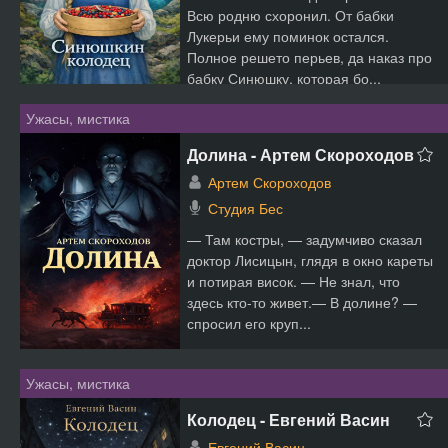
Всю родню схоронил. От бабки
Лукерьи ему поминок остался.
Полное решето перьев, да наказ про
бабку Синюшку, которая бо...
Ужасы, мистика
Долина - Артем Скороходов
Артем Скороходов
Студия Бес
— Там костры, — задумчиво сказал
доктор Лисицын, глядя в окно кареты
и потирая висок. — Не знал, что
здесь кто-то живет.— В долине? —
спросил его круп...
Ужасы, мистика
Колодец - Евгений Васин
Евгений Васин